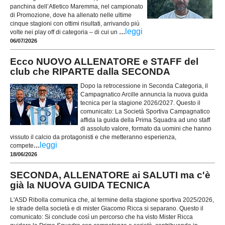
panchina dell’Atletico Maremma, nel campionato
di Promozione, dove ha allenato nelle ultime
cinque stagioni con ottimi risultati, arrivando più
...
leggi
volte nei play off di categoria – di cui un
06/07/2026
Ecco NUOVO ALLENATORE e STAFF del
club che RIPARTE dalla SECONDA
Dopo la retrocessione in Seconda Categoria, il
Campagnatico Arcille annuncia la nuova guida
tecnica per la stagione 2026/2027. Questo il
comunicato: La Società Sportiva Campagnatico
affida la guida della Prima Squadra ad uno staff
di assoluto valore, formato da uomini che hanno
vissuto il calcio da protagonisti e che metteranno esperienza,
...
leggi
compete
18/06/2026
SECONDA, ALLENATORE ai SALUTI ma c'è
già la NUOVA GUIDA TECNICA
L'ASD Ribolla comunica che, al termine della stagione sportiva 2025/2026,
le strade della società e di mister Giacomo Ricca si separano. Questo il
comunicato: Si conclude così un percorso che ha visto Mister Ricca