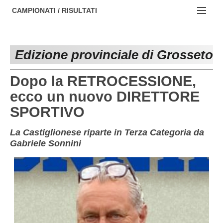
AREZZO
NOTIZIE:
CAMPIONATI / RISULTATI
FIRENZE
Societa' professionistiche
Campionati :
GROSSETO
Le iniziative di TOSCANA GOL
Edizione provinciale di Grosseto
NAZIONALI
LIVORNO
Beach soccer
REGIONALI
Dopo la RETROCESSIONE,
LUCCA
Rappresentative regionali e provinciali
ecco un nuovo DIRETTORE
SPORTIVO
MASSA CARRARA
FIGC Toscana
PISA
Calcio femminile
La Castiglionese riparte in Terza Categoria da
Gabriele Sonnini
PISTOIA
Calcio a 5
PRATO
Societa' piu'
SIENA
Amatori AICS Lucca
Carica la tua Rosa