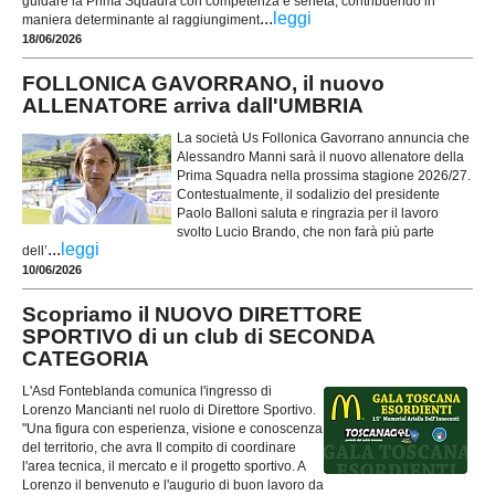
guidare la Prima Squadra con competenza e serietà, contribuendo in
...
leggi
maniera determinante al raggiungiment
18/06/2026
FOLLONICA GAVORRANO, il nuovo
ALLENATORE arriva dall'UMBRIA
La società Us Follonica Gavorrano annuncia che
Alessandro Manni sarà il nuovo allenatore della
Prima Squadra nella prossima stagione 2026/27.
Contestualmente, il sodalizio del presidente
Paolo Balloni saluta e ringrazia per il lavoro
svolto Lucio Brando, che non farà più parte
...
leggi
dell’
10/06/2026
Scopriamo il NUOVO DIRETTORE
SPORTIVO di un club di SECONDA
CATEGORIA
L'Asd Fonteblanda comunica l'ingresso di
Lorenzo Mancianti nel ruolo di Direttore Sportivo.
"Una figura con esperienza, visione e conoscenza
del territorio, che avra Il compito di coordinare
l'area tecnica, il mercato e il progetto sportivo. A
Lorenzo il benvenuto e l'augurio di buon lavoro da