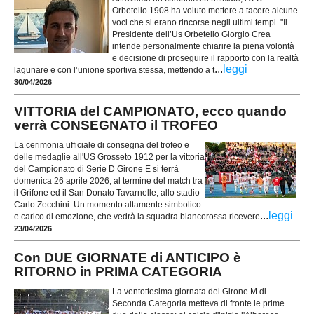
Orbetello 1908 ha voluto mettere a tacere alcune
voci che si erano rincorse negli ultimi tempi. "Il
Presidente dell’Us Orbetello Giorgio Crea
intende personalmente chiarire la piena volontà
e decisione di proseguire il rapporto con la realtà
...
leggi
lagunare e con l’unione sportiva stessa, mettendo a t
30/04/2026
VITTORIA del CAMPIONATO, ecco quando
verrà CONSEGNATO il TROFEO
La cerimonia ufficiale di consegna del trofeo e
delle medaglie all'US Grosseto 1912 per la vittoria
del Campionato di Serie D Girone E si terrà
domenica 26 aprile 2026, al termine del match tra
il Grifone ed il San Donato Tavarnelle, allo stadio
Carlo Zecchini. Un momento altamente simbolico
...
leggi
e carico di emozione, che vedrà la squadra biancorossa ricevere
23/04/2026
Con DUE GIORNATE di ANTICIPO è
RITORNO in PRIMA CATEGORIA
La ventottesima giornata del Girone M di
Seconda Categoria metteva di fronte le prime