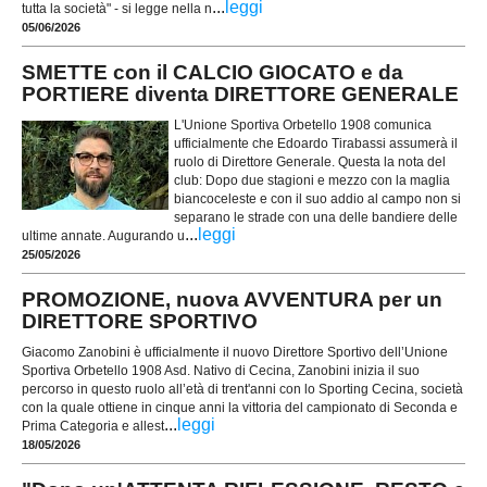
...
leggi
tutta la società" - si legge nella n
05/06/2026
SMETTE con il CALCIO GIOCATO e da
PORTIERE diventa DIRETTORE GENERALE
L'Unione Sportiva Orbetello 1908 comunica
ufficialmente che Edoardo Tirabassi assumerà il
ruolo di Direttore Generale. Questa la nota del
club: Dopo due stagioni e mezzo con la maglia
biancoceleste e con il suo addio al campo non si
separano le strade con una delle bandiere delle
...
leggi
ultime annate. Augurando u
25/05/2026
PROMOZIONE, nuova AVVENTURA per un
DIRETTORE SPORTIVO
Giacomo Zanobini è ufficialmente il nuovo Direttore Sportivo dell’Unione
Sportiva Orbetello 1908 Asd. Nativo di Cecina, Zanobini inizia il suo
percorso in questo ruolo all’età di trent'anni con lo Sporting Cecina, società
con la quale ottiene in cinque anni la vittoria del campionato di Seconda e
...
leggi
Prima Categoria e allest
18/05/2026