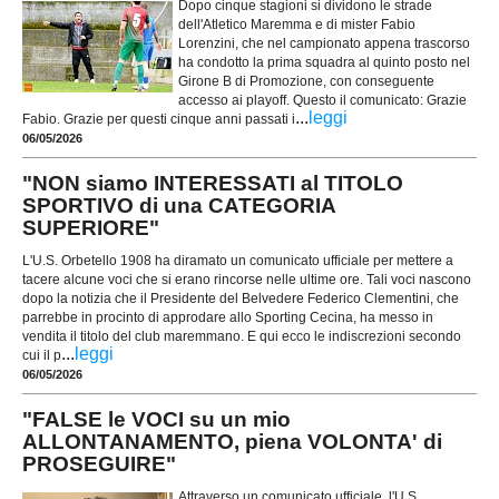
Dopo cinque stagioni si dividono le strade
dell'Atletico Maremma e di mister Fabio
Lorenzini, che nel campionato appena trascorso
ha condotto la prima squadra al quinto posto nel
Girone B di Promozione, con conseguente
accesso ai playoff. Questo il comunicato: Grazie
...
leggi
Fabio. Grazie per questi cinque anni passati i
06/05/2026
"NON siamo INTERESSATI al TITOLO
SPORTIVO di una CATEGORIA
SUPERIORE"
L'U.S. Orbetello 1908 ha diramato un comunicato ufficiale per mettere a
tacere alcune voci che si erano rincorse nelle ultime ore. Tali voci nascono
dopo la notizia che il Presidente del Belvedere Federico Clementini, che
parrebbe in procinto di approdare allo Sporting Cecina, ha messo in
vendita il titolo del club maremmano. E qui ecco le indiscrezioni secondo
...
leggi
cui il p
06/05/2026
"FALSE le VOCI su un mio
ALLONTANAMENTO, piena VOLONTA' di
PROSEGUIRE"
Attraverso un comunicato ufficiale, l'U.S.