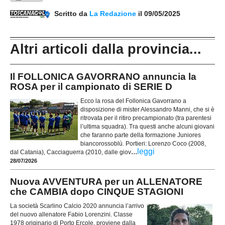
Scritto da
La Redazione
il 09/05/2025
Altri articoli dalla provincia...
Il FOLLONICA GAVORRANO annuncia la
ROSA per il campionato di SERIE D
Ecco la rosa del Follonica Gavorrano a
disposizione di mister Alessandro Manni, che si è
ritrovata per il ritiro precampionato (tra parentesi
l’ultima squadra). Tra questi anche alcuni giovani
che faranno parte della formazione Juniores
biancorossoblù. Portieri: Lorenzo Coco (2008,
...
leggi
dal Catania), Cacciaguerra (2010, dalle giov
28/07/2026
Nuova AVVENTURA per un ALLENATORE
che CAMBIA dopo CINQUE STAGIONI
La società Scarlino Calcio 2020 annuncia l’arrivo
del nuovo allenatore Fabio Lorenzini. Classe
1978 originario di Porto Ercole, proviene dalla