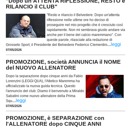
"Dopo un'ATTENTA RIFLESSIONE, RESTO e
RILANCIO il CLUB"
"Resto e rilancio il Belvedere. Dopo un'attenta
riflessione nelle ultime ore ho deciso di
proseguire nel mio progetto che è cresciuto così
rapidamente. Non mi sembrava giusto andare via
anche per il bene del calcio maremmano". Con
queste parole, rilasciate alla redazione di
...
leggi
Grosseto Sport, il Presidente del Belvedere Federico Clementini
07/05/2026
PROMOZIONE, società ANNUNCIA il NOME
del NUOVO ALLENATORE
Dopo la separazione dopo cinque anni da Fabio
Lorenzini (LEGGI QUA), l'Atletico Maremma ha
ufficializzato la nuova guida tecnica. Questo
l'annuncio del club: Diamo il benvenuto a Miraldo
Sabatini come nuovo allenatore della Prima
...
leggi
Squ
07/05/2026
PROMOZIONE, è SEPARAZIONE con
l'ALLENATORE dopo CINQUE ANNI