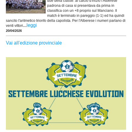
due della classe: al calcio d'inizio l'Alberese
padrona di casa si presentava da prima in
classifica con un +8 proprio sul Manciano. Il
match è terminato in pareggio (1-1) ed ha quindi
sancito l'aritmetico trionfo della capolista. Per l'Alberese i numeri parlano di
...
leggi
venti vittori
20/04/2026
Vai all'edizione provinciale