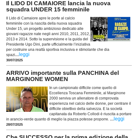
Il LIDO DI CAMAIORE lancia la nuova
squadra UNDER 15 femminile
Il Lido di Camaiore apre le porte al calcio
femminile con la nascita della nuova squadra
Under 15, un progetto ambizioso dedicato alle
giovani ragazze nate negli anni 2010, 2011, 2012,
2013 e 2014. Sotto la supervisione e la guida del
Presidente Ugo Dini, parte ufficialmente l’iniziativa
per costruire una realtà sportiva inclusiva e stimolante che dia
...
leggi
spazi
30/07/2025
ARRIVO importante sulla PANCHINA del
MARGINONE WOMEN
In un campionato difficile come quello di
Eccellenza Toscana Femminile, al Marginone
2000 serviva un allenatore di comprovata
esperienza nel calcio delle donne, per centrare il
difficile obiettivo della salvezza. E la società
capitanata da Roberto Collodi è riuscita a portare
...
leggi
in arancio-verde quanto di meglio la piazza potesse proporre.
28/07/2025
Che SUCCESSO per la prima edizione della