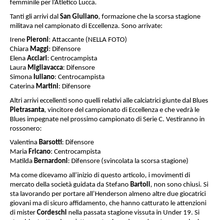
femminile per l’Atletico Lucca.
Tanti gli arrivi dal
San Giuliano
, formazione che la scorsa stagione
militava nel campionato di Eccellenza. Sono arrivate:
Irene
Pieroni
: Attaccante (NELLA FOTO)
Chiara
Maggi
: Difensore
Elena
Acciari
: Centrocampista
Laura
Migliavacca
: Difensore
Simona
Iuliano
: Centrocampista
Caterina
Martini
: Difensore
Altri arrivi eccellenti sono quelli relativi alle calciatrici giunte dal Blues
Pietrasanta
, vincitore del campionato di Eccellenza e che vedrà le
Blues impegnate nel prossimo campionato di Serie C. Vestiranno in
rossonero:
Valentina
Barsotti
: Difensore
Maria
Fricano
: Centrocampista
Matilda
Bernardoni
: Difensore (svincolata la scorsa stagione)
Ma come dicevamo all’inizio di questo articolo, i movimenti di
mercato della società guidata da Stefano
Bartoli
, non sono chiusi. Si
sta lavorando per portare all’Henderson almeno altre due giocatrici
giovani ma di sicuro affidamento, che hanno catturato le attenzioni
di mister
Cordeschi
nella passata stagione vissuta in Under 19. Si