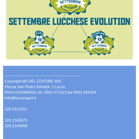
-------------------------------------------------------------
Copyright MA.DEL EDITORE SNC
Piazza San Pietro Somaldi, 3 Lucca
PIVA 01300800461 tel. 0583 471523 fax 0583 494394
info@toscanagol.it
329 5316202
329 2345870
329 2345868