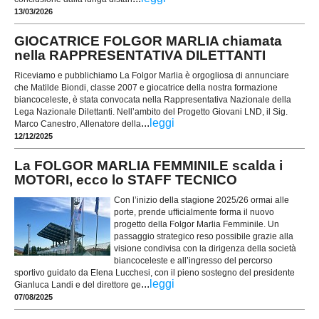
13/03/2026
GIOCATRICE FOLGOR MARLIA chiamata
nella RAPPRESENTATIVA DILETTANTI
Riceviamo e pubblichiamo La Folgor Marlia è orgogliosa di annunciare
che Matilde Biondi, classe 2007 e giocatrice della nostra formazione
biancoceleste, è stata convocata nella Rappresentativa Nazionale della
Lega Nazionale Dilettanti. Nell’ambito del Progetto Giovani LND, il Sig.
...
leggi
Marco Canestro, Allenatore della
12/12/2025
La FOLGOR MARLIA FEMMINILE scalda i
MOTORI, ecco lo STAFF TECNICO
Con l’inizio della stagione 2025/26 ormai alle
porte, prende ufficialmente forma il nuovo
progetto della Folgor Marlia Femminile. Un
passaggio strategico reso possibile grazie alla
visione condivisa con la dirigenza della società
biancoceleste e all’ingresso del percorso
sportivo guidato da Elena Lucchesi, con il pieno sostegno del presidente
...
leggi
Gianluca Landi e del direttore ge
07/08/2025