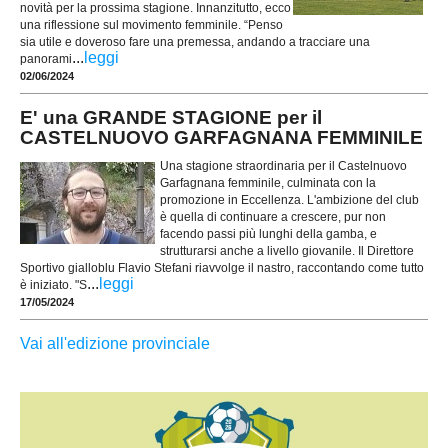
novità per la prossima stagione. Innanzitutto, ecco
una riflessione sul movimento femminile. “Penso
sia utile e doveroso fare una premessa, andando a tracciare una
...
leggi
panorami
02/06/2024
E' una GRANDE STAGIONE per il
CASTELNUOVO GARFAGNANA FEMMINILE
Una stagione straordinaria per il Castelnuovo
Garfagnana femminile, culminata con la
promozione in Eccellenza. L'ambizione del club
è quella di continuare a crescere, pur non
facendo passi più lunghi della gamba, e
strutturarsi anche a livello giovanile. Il Direttore
Sportivo gialloblu Flavio Stefani riavvolge il nastro, raccontando come tutto
...
leggi
è iniziato. "S
17/05/2024
Vai all'edizione provinciale