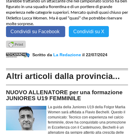
starebbe trattando un’attaccante che nel campionato scorso ha ben
figurato in una squadra fiorentina e di un portiere di grande
esperienza nelle categorie superiori. Mercato quindi quasi chiuso per
l’Atletico Lucca Women. Ma è quel "quasi" che potrebbe riservare
molte sorprese.
Condividi su Facebook
Condividi su X
Scritto da
La Redazione
il 22/07/2024
Altri articoli dalla provincia...
NUOVO ALLENATORE per una formazione
JUNIORES U19 FEMMINILE
La guida della Juniores U19 della Folgor Marlia
Women sarà affidata a Flavio Bechelli. Questo il
comunicato: Tecnico con esperienza nel calcio
femminile, dove ha conquistato una promozione
in Eccellenza con il Castelnuovo, Bechelli è un
allenatore da sempre attento alla crescita delle