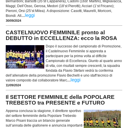
Bernardoni; Barsotti (35’st Cappanera), Cadoni (16st’ Martini), Migliavacca,
Maggi; Dell’Osso, Gerosa, Medori (18’st Pierotti); Acciari (1’st Fricano);
Pieroni, Orsi (25’st Milea). A disposizione: Casotti, Maurelli, Moriconi,
...
leggi
Biondi. All
30/09/2024
CASTELNUOVO FEMMINILE pronto al
DEBUTTO in ECCELLENZA: ecco la ROSA
Dopo il successo del campionato di Promozione,
il Castelnuovo Femminile si appresta a
partecipare per la prima volta al difficile
Campionato di Eccellenza. Giunto al quarto anno
di vita, con risultati sempre crescenti, la squadra
fondata da Flavio Stefani vedrà la conferma
dell’allenatore della promozione Flavio Bechelli e uno staff tecnico di
...
leggi
valore composto dal collaboratore Marc
11/09/2024
Il SETTORE FEMMINILE della POPOLARE
TREBESTO tra PRESENTE e FUTURO
Appena conclusa la stagione, il direttore sportivo
del settore femminile della Popolare Trebesto
Marco Pisani traccia un bilancio generale
sull’annata delle giallonere e annuncia importanti