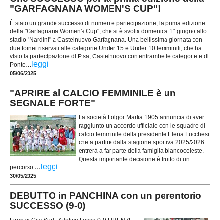
"GARFAGNANA WOMEN'S CUP"!
È stato un grande successo di numeri e partecipazione, la prima edizione
della "Garfagnana Women's Cup", che si è svolta domenica 1° giugno allo
stadio "Nardini" a Castelnuovo Garfagnana. Una bellissima giornata con
due tornei riservati alle categorie Under 15 e Under 10 femminili, che ha
visto la partecipazione di Pisa, Castelnuovo con entrambe le categorie e di
...
leggi
Ponte
05/06/2025
"APRIRE al CALCIO FEMMINILE è un
SEGNALE FORTE"
La società Folgor Marlia 1905 annuncia di aver
raggiunto un accordo ufficiale con le squadre di
calcio femminile della presidente Elena Lucchesi
che a partire dalla stagione sportiva 2025/2026
entrerà a far parte della famiglia biancoceleste.
Questa importante decisione è frutto di un
...
leggi
percorso
30/05/2025
DEBUTTO in PANCHINA con un perentorio
SUCCESSO (9-0)
Firenze City Sud - Atletico Lucca 0-9 FIRENZE