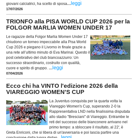
...
leggi
giovani calciatrici, ha scelto di sposa
17/07/2026
TRIONFO alla PISA WORLD CUP 2026 per la
FOLGOR MARLIA WOMEN UNDER 17
Le ragazze della Folgor Marlia Women Under 17
chiudono un torneo impeccabile alla Pisa World
Cup 2026 e piegano il Livorno in finale grazie a
una rete all’ultimo minuto di Eva Marinai. Questo il
post celebrativo del club biancoazzurro: Un
successo straordinario, costruito con qualità,
...
leggi
cuore e spirito di gruppo.
07/04/2026
Ecco chi ha VINTO l'edizione 2026 della
VIAREGGIO WOMEN'S CUP
La Juventus conquista per la quarta volta la
Viareggio Women's Cup, superando 2-0 la
Rappresentativa LND nella finalissima disputata
allo stadio "Bresciani" di Viareggio. Entrambe le
reti del successo delle bianconere arrivano nel
primo tempo: a sbloccare il risultato, al 22', è
Greta Enriconi, che si libera di un'avversaria e poi lascia partire una
...
leggi
conclusione dalla lunga distan