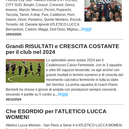
CITY SUD: Borghi, Corazzi, Crescioli, Greco,
Inverso, Marchi, Meucci, Piccini, Pupeschi,
Taccola, Tanini. A disp: Fusi, Caldieron, Ferri,
Gianni, Onori, Pedalino, Quinto Montero, Rizzuti,
Torsello. All. Daniele Ignesti.ATLETICO LUCCA:
...
leggi
Bernardoni, Cadoni, Maggi, Dell’Osso, Migliav
10/03/2025
Grandi RISULTATI e CRESCITA COSTANTE
per il club nel 2024
Lo splendido anno solare 2024 per il
Castelnuovo Calcio Femminile, con le 3 squadre
e oltre 60 ragazze tesserate, va agli archivi con
grandi risultati in termini numerici e di crescita del
movimento calcistico femminile in tutta la Valle
del Serchio. La prima squadra di coach Flavio
Bechelli ha chiuso il girone di andata con prestazioni sempre crescenti,
...
leggi
vincendo 4 partite su 5 contro a
26/12/2024
Che ESORDIO per l'ATLETICO LUCCA
WOMEN!
Atletico Lucca Women - San Piero a Sieve 4-0 ATLETICO LUCCA WOMEN: