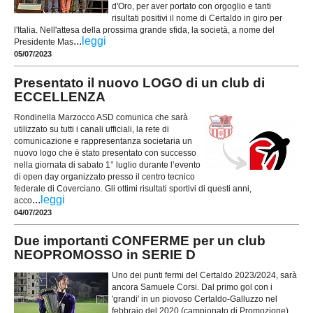
d'Oro, per aver portato con orgoglio e tanti
risultati positivi il nome di Certaldo in giro per
l'Italia. Nell'attesa della prossima grande sfida, la società, a nome del
...
leggi
Presidente Mas
05/07/2023
Presentato il nuovo LOGO di un club di
ECCELLENZA
Rondinella Marzocco ASD comunica che sarà
utilizzato su tutti i canali ufficiali, la rete di
comunicazione e rappresentanza societaria un
nuovo logo che è stato presentato con successo
nella giornata di sabato 1° luglio durante l’evento
di open day organizzato presso il centro tecnico
federale di Coverciano. Gli ottimi risultati sportivi di questi anni,
...
leggi
acco
04/07/2023
Due importanti CONFERME per un club
NEOPROMOSSO in SERIE D
Uno dei punti fermi del Certaldo 2023/2024, sarà
ancora Samuele Corsi. Dal primo gol con i
'grandi' in un piovoso Certaldo-Galluzzo nel
febbraio del 2020 (campionato di Promozione),