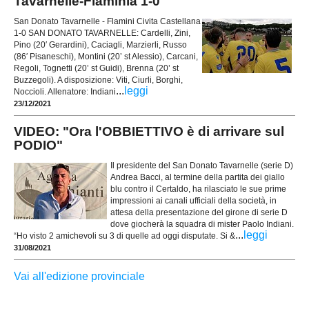
Tavarnelle-Flaminia 1-0
San Donato Tavarnelle - Flamini Civita Castellana
1-0 SAN DONATO TAVARNELLE: Cardelli, Zini,
Pino (20′ Gerardini), Caciagli, Marzierli, Russo
(86′ Pisaneschi), Montini (20’ st Alessio), Carcani,
Regoli, Tognetti (20’ st Guidi), Brenna (20’ st
Buzzegoli). A disposizione: Viti, Ciurli, Borghi,
...
leggi
Noccioli. Allenatore: Indiani
23/12/2021
VIDEO: "Ora l'OBBIETTIVO è di arrivare sul
PODIO"
Il presidente del San Donato Tavarnelle (serie D)
Andrea Bacci, al termine della partita dei giallo
blu contro il Certaldo, ha rilasciato le sue prime
impressioni ai canali ufficiali della società, in
attesa della presentazione del girone di serie D
dove giocherà la squadra di mister Paolo Indiani.
...
leggi
“Ho visto 2 amichevoli su 3 di quelle ad oggi disputate. Si &
31/08/2021
Vai all'edizione provinciale