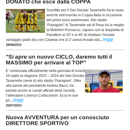
DONATO che esce dalla COPPA
Sconfitta per il San Donato Tavarnelle fra le mura
amiche nell’esordio in Coppa Italia in occasione
del primo turno preliminare. Allo stadio
‘Pianigiani" di Tavarnelle val di Pesa ha la meglio
la Mobilieri Ponsacco, capace con la doppietta di
Panattoni al 35′ e al 46′ di ribaltare l’iniziale
...
leggi
vantaggio giallo blu con Calamai che al 2′ aveva trovato dal
28/08/2023
"Si apre un nuovo CICLO, daremo tutti il
MASSIMO per arrivare al TOP"
E’ cominciata ufficialmente nella giornata di lunedì
24 luglio la stagione 2023 – 2024 del San Donato
Tavarnelle (serie d) allo stadio ‘Pianigiani’. Oltre
alle parole del presidente Andrea Bacci, ha
parlato anche ai canali ufficiali della società,
l’allenatore Lorenzo Collacchioni. Ecco le sue
...
leggi
pri
25/07/2023
Nuova AVVENTURA per un conosciuto
DIRETTORE SPORTIVO