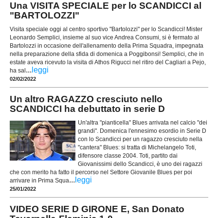
Una VISITA SPECIALE per lo SCANDICCI al
"BARTOLOZZI"
Visita speciale oggi al centro sportivo "Bartolozzi" per lo Scandicci! Mister
Leonardo Semplici, insieme al suo vice Andrea Consumi, si è fermato al
Bartolozzi in occasione dell'allenamento della Prima Squadra, impegnata
nella preparazione della sfida di domenica a Poggibonsi! Semplici, che in
estate aveva ricevuto la visita di Athos Rigucci nel ritiro del Cagliari a Pejo,
...
leggi
ha sal
02/02/2022
Un altro RAGAZZO cresciuto nello
SCANDICCI ha debuttato in serie D
Un'altra "pianticella" Blues arrivata nel calcio "dei
grandi". Domenica l'ennesimo esordio in Serie D
con lo Scandicci per un ragazzo cresciuto nella
"cantera" Blues: si tratta di Michelangelo Toti,
difensore classe 2004. Toti, partito dai
Giovanissimi dello Scandicci, è uno dei ragazzi
che con merito ha fatto il percorso nel Settore Giovanile Blues per poi
...
leggi
arrivare in Prima Squa
25/01/2022
VIDEO SERIE D GIRONE E, San Donato