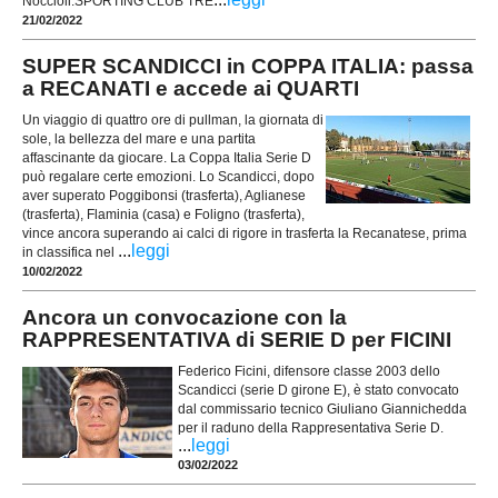
Noccioli.SPORTING CLUB TRE
21/02/2022
SUPER SCANDICCI in COPPA ITALIA: passa
a RECANATI e accede ai QUARTI
Un viaggio di quattro ore di pullman, la giornata di
sole, la bellezza del mare e una partita
affascinante da giocare. La Coppa Italia Serie D
può regalare certe emozioni. Lo Scandicci, dopo
aver superato Poggibonsi (trasferta), Aglianese
(trasferta), Flaminia (casa) e Foligno (trasferta),
vince ancora superando ai calci di rigore in trasferta la Recanatese, prima
...
leggi
in classifica nel
10/02/2022
Ancora un convocazione con la
RAPPRESENTATIVA di SERIE D per FICINI
Federico Ficini, difensore classe 2003 dello
Scandicci (serie D girone E), è stato convocato
dal commissario tecnico Giuliano Giannichedda
per il raduno della Rappresentativa Serie D.
...
leggi
03/02/2022