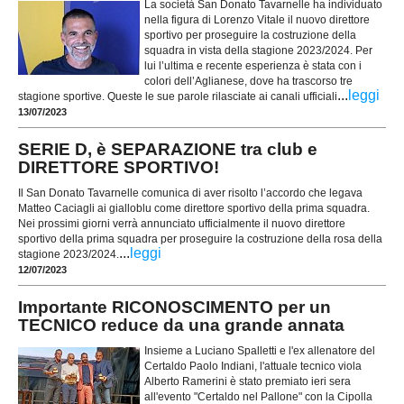
La società San Donato Tavarnelle ha individuato
nella figura di Lorenzo Vitale il nuovo direttore
sportivo per proseguire la costruzione della
squadra in vista della stagione 2023/2024. Per
lui l’ultima e recente esperienza è stata con i
colori dell’Aglianese, dove ha trascorso tre
...
leggi
stagione sportive. Queste le sue parole rilasciate ai canali ufficiali
13/07/2023
SERIE D, è SEPARAZIONE tra club e
DIRETTORE SPORTIVO!
Il San Donato Tavarnelle comunica di aver risolto l’accordo che legava
Matteo Caciagli ai gialloblu come direttore sportivo della prima squadra.
Nei prossimi giorni verrà annunciato ufficialmente il nuovo direttore
sportivo della prima squadra per proseguire la costruzione della rosa della
...
leggi
stagione 2023/2024.
12/07/2023
Importante RICONOSCIMENTO per un
TECNICO reduce da una grande annata
Insieme a Luciano Spalletti e l'ex allenatore del
Certaldo Paolo Indiani, l'attuale tecnico viola
Alberto Ramerini è stato premiato ieri sera
all'evento "Certaldo nel Pallone" con la Cipolla