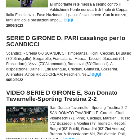
all'importante rete messa a segno contro il
Valdichienti Ponte nei quarti di finale di Coppa
Italia Eccellenza - Fase Nazionale. Il passo è stato breve. Con in mezzo,
...
leggi
tanti altri gol e prestazioni impo
29/06/2023
SERIE D GIRONE D, PARI casalingo per lo
SCANDICCI
Scandicci - Crema 0-0 SCANDICCI: Timperanza, Ficini, Cecconi, Di Blasio
(70' Sinisgallo), Borgarello, Francalanci, Meucci, Tacconi, Saccardi (91'
Frascadore), Vezzi (73' Akammadu), Bartolozzi (63' Gianassi). A
disposizione: Dainelli, Edu Mengue, Cruciani, Ghinassi, Gozzerini.
...
leggi
Allenatore: Athos RigucciCREMA: Peschieri, Ne
06/10/2022
VIDEO SERIE D GIRONE E, San Donato
Tavarnelle-Sporting Trestina 2-2
San Donato Tavarnelle - Sporting Trestina 2-2
SAN DONATO TAVARNELLE: Cardelli, Ciurli,
Pisaneschi (71′ Pino), Caciagli, Marzierli, Russo
(71′ Buzzegoli), Montini (79′ Tognetti), Regoli,
Borghi (63′ Guidi), Gerardini (63′ Zini Andrea),
Brenna. A disposizione: Viti, Zini Alessio, Poli,
...
leggi