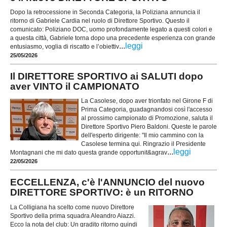
Dopo la retrocessione in Seconda Categoria, la Poliziana annuncia il
ritorno di Gabriele Cardia nel ruolo di Direttore Sportivo. Questo il
comunicato: Poliziano DOC, uomo profondamente legato a questi colori e
a questa città, Gabriele torna dopo una precedente esperienza con grande
...
leggi
entusiasmo, voglia di riscatto e l’obiettiv
25/05/2026
Il DIRETTORE SPORTIVO ai SALUTI dopo
aver VINTO il CAMPIONATO
La Casolese, dopo aver trionfato nel Girone F di
Prima Categoria, guadagnandosi così l'accesso
al prossimo campionato di Promozione, saluta il
Direttore Sportivo Piero Baldoni. Queste le parole
dell'esperto dirigente: "Il mio cammino con la
Casolese termina qui. Ringrazio il Presidente
...
leggi
Montagnani che mi dato questa grande opportunit&agrav
22/05/2026
ECCELLENZA, c'è l'ANNUNCIO del nuovo
DIRETTORE SPORTIVO: è un RITORNO
La Colligiana ha scelto come nuovo Direttore
Sportivo della prima squadra Aleandro Aiazzi.
Ecco la nota del club: Un gradito ritorno quindi