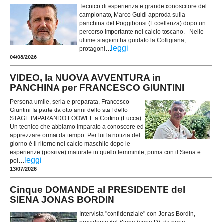
Tecnico di esperienza e grande conoscitore del
campionato, Marco Guidi approda sulla
panchina del Poggibonsi (Eccellenza) dopo un
percorso importante nel calcio toscano. Nelle
ultime stagioni ha guidato la Colligiana,
...
leggi
protagoni
04/08/2026
VIDEO, la NUOVA AVVENTURA in
PANCHINA per FRANCESCO GIUNTINI
Persona umile, seria e preparata, Francesco
Giuntini fa parte da otto anni dello staff dello
STAGE IMPARANDO FOOWEL a Corfino (Lucca).
Un tecnico che abbiamo imparato a conoscere ed
apprezzare ormai da tempo. Per lui la notizia del
giorno è il ritorno nel calcio maschile dopo le
esperienze (positive) maturate in quello femminile, prima con il Siena e
...
leggi
poi
13/07/2026
Cinque DOMANDE al PRESIDENTE del
SIENA JONAS BORDIN
Intervista "confidenziale" con Jonas Bordin,