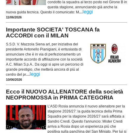
condotto la squadra al terzo posto nel Girone B in
questa stagione, annunciando già anche la
...
leggi
nuova guida tecnica. Questo il comunicato: M
11/06/2026
Importante SOCIETA' TOSCANA fa
ACCORDI con il MILAN
S.S.D. V. Mazzola Siena arl, per iniziativa del
presidente Antonello Pianigiani, è entusiasta di
annunciare che è in via di perfezionamento un
importante accordo di affiliazione con la società
A.C. Milan S.p.A.. Da oggi si apre un percorso di
grande prestigio, che metterà ancora di più al
...
leggi
centro del pr
10/06/2026
Ecco il NUOVO ALLENATORE della società
NEOPROMOSSA in PRIMA CATEGORIA
L’ASD Rosia annuncia il nuovo allenatore per la
stagione 2026/27: la guida tecnica della Prima
Squadra per la stagione 2026/27 sarà affidata a
Sandro Cresti. Questo l'annuncio: Mister Cresti
arriva a Rosia dopo un esperienza più che
positiva sulla panchina del San Miniato. Per lui si