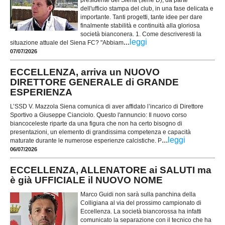
presidente del Siena (serie D), da parte
dell'ufficio stampa del club, in una fase delicata e
importante. Tanti progetti, tante idee per dare
finalmente stabilità e continuità alla gloriosa
società bianconera. 1. Come descriveresti la
...
leggi
situazione attuale del Siena FC? "Abbiam
07/07/2026
ECCELLENZA, arriva un NUOVO
DIRETTORE GENERALE di GRANDE
ESPERIENZA
L’SSD V. Mazzola Siena comunica di aver affidato l’incarico di Direttore
Sportivo a Giuseppe Cianciolo. Questo l'annuncio: Il nuovo corso
biancoceleste riparte da una figura che non ha certo bisogno di
presentazioni, un elemento di grandissima competenza e capacità
...
leggi
maturate durante le numerose esperienze calcistiche. P
06/07/2026
ECCELLENZA, ALLENATORE ai SALUTI ma
è già UFFICIALE il NUOVO NOME
Marco Guidi non sarà sulla panchina della
Colligiana al via del prossimo campionato di
Eccellenza. La società biancorossa ha infatti
comunicato la separazione con il tecnico che ha