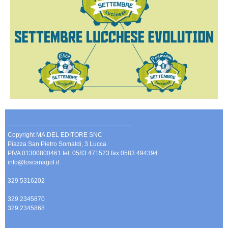
-------------------------------------------------------------
Copyright MA.DEL EDITORE SNC
Piazza San Pietro Somaldi, 3 Lucca
PIVA 01300800461 tel. 0583 471523 fax 0583 494394
info@toscanagol.it
329 5316202
329 2345870
329 2345868