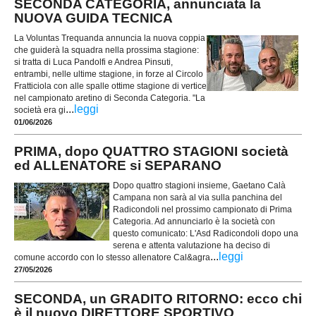
SECONDA CATEGORIA, annunciata la
NUOVA GUIDA TECNICA
La Voluntas Trequanda annuncia la nuova coppia
che guiderà la squadra nella prossima stagione:
si tratta di Luca Pandolfi e Andrea Pinsuti,
entrambi, nelle ultime stagione, in forze al Circolo
Fratticiola con alle spalle ottime stagione di vertice
nel campionato aretino di Seconda Categoria. "La
...
leggi
società era gi
01/06/2026
PRIMA, dopo QUATTRO STAGIONI società
ed ALLENATORE si SEPARANO
Dopo quattro stagioni insieme, Gaetano Calà
Campana non sarà al via sulla panchina del
Radicondoli nel prossimo campionato di Prima
Categoria. Ad annunciarlo è la società con
questo comunicato: L'Asd Radicondoli dopo una
serena e attenta valutazione ha deciso di
...
leggi
comune accordo con lo stesso allenatore Cal&agra
27/05/2026
SECONDA, un GRADITO RITORNO: ecco chi
è il nuovo DIRETTORE SPORTIVO