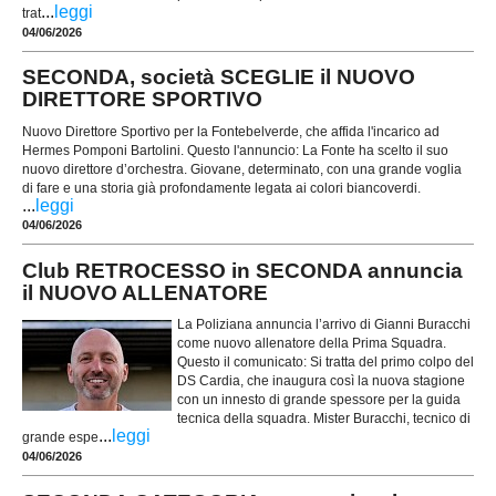
...
leggi
trat
04/06/2026
SECONDA, società SCEGLIE il NUOVO
DIRETTORE SPORTIVO
Nuovo Direttore Sportivo per la Fontebelverde, che affida l'incarico ad
Hermes Pomponi Bartolini. Questo l'annuncio: La Fonte ha scelto il suo
nuovo direttore d’orchestra. Giovane, determinato, con una grande voglia
di fare e una storia già profondamente legata ai colori biancoverdi.
...
leggi
04/06/2026
Club RETROCESSO in SECONDA annuncia
il NUOVO ALLENATORE
La Poliziana annuncia l’arrivo di Gianni Buracchi
come nuovo allenatore della Prima Squadra.
Questo il comunicato: Si tratta del primo colpo del
DS Cardia, che inaugura così la nuova stagione
con un innesto di grande spessore per la guida
tecnica della squadra. Mister Buracchi, tecnico di
...
leggi
grande espe
04/06/2026