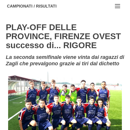
AREZZO
NOTIZIE:
CAMPIONATI / RISULTATI
FIRENZE
Societa' professionistiche
Campionati :
PLAY-OFF DELLE
GROSSETO
Le iniziative di TOSCANA GOL
NAZIONALI
PROVINCE, FIRENZE OVEST
LIVORNO
Beach soccer
successo di... RIGORE
REGIONALI
LUCCA
Rappresentative regionali e provinciali
La seconda semifinale viene vinta dai ragazzi di
Zagli che prevalgono grazie ai tiri dal dichetto
MASSA CARRARA
FIGC Toscana
PISA
Calcio femminile
PISTOIA
Calcio a 5
PRATO
Societa' piu'
SIENA
Amatori AICS Lucca
Carica la tua Rosa