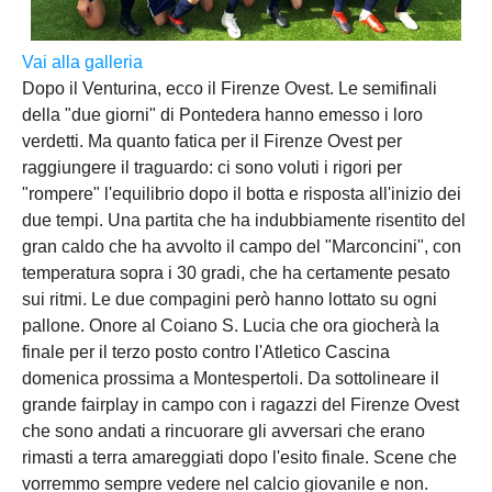
Vai alla galleria
Dopo il Venturina, ecco il Firenze Ovest. Le semifinali
della "due giorni" di Pontedera hanno emesso i loro
verdetti. Ma quanto fatica per il Firenze Ovest per
raggiungere il traguardo: ci sono voluti i rigori per
"rompere" l'equilibrio dopo il botta e risposta all'inizio dei
due tempi. Una partita che ha indubbiamente risentito del
gran caldo che ha avvolto il campo del "Marconcini", con
temperatura sopra i 30 gradi, che ha certamente pesato
sui ritmi. Le due compagini però hanno lottato su ogni
pallone. Onore al Coiano S. Lucia che ora giocherà la
finale per il terzo posto contro l'Atletico Cascina
domenica prossima a Montespertoli. Da sottolineare il
grande fairplay in campo con i ragazzi del Firenze Ovest
che sono andati a rincuorare gli avversari che erano
rimasti a terra amareggiati dopo l'esito finale. Scene che
vorremmo sempre vedere nel calcio giovanile e non.