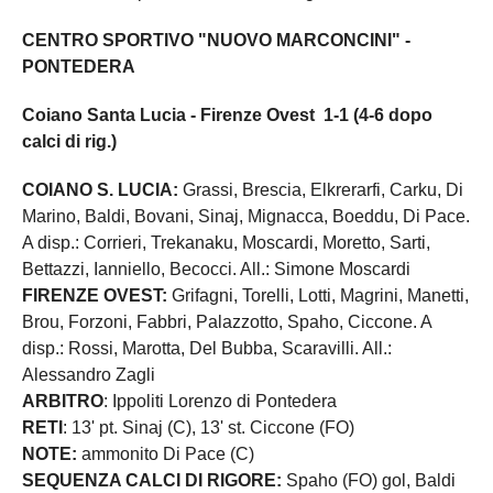
CENTRO SPORTIVO "NUOVO MARCONCINI" -
PONTEDERA
Coiano Santa Lucia - Firenze Ovest 1-1 (4-6 dopo
calci di rig.)
COIANO S. LUCIA:
Grassi, Brescia, Elkrerarfi, Carku, Di
Marino, Baldi, Bovani, Sinaj, Mignacca, Boeddu, Di Pace.
A disp.: Corrieri, Trekanaku, Moscardi, Moretto, Sarti,
Bettazzi, Ianniello, Becocci. All.: Simone Moscardi
FIRENZE OVEST:
Grifagni, Torelli, Lotti, Magrini, Manetti,
Brou, Forzoni, Fabbri, Palazzotto, Spaho, Ciccone. A
disp.: Rossi, Marotta, Del Bubba, Scaravilli. All.:
Alessandro Zagli
ARBITRO
: Ippoliti Lorenzo di Pontedera
RETI
: 13' pt. Sinaj (C), 13' st. Ciccone (FO)
NOTE:
ammonito Di Pace (C)
SEQUENZA CALCI DI RIGORE:
Spaho (FO) gol, Baldi