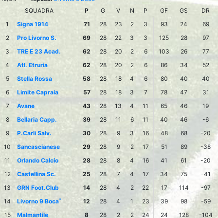
SQUADRA
P
G
V
N
P
GF
GS
DR
1
Signa 1914
71
28
23
2
3
93
24
69
2
Pro Livorno S.
69
28
22
3
3
125
28
97
3
TRE E 23 Acad.
62
28
20
2
6
103
26
77
4
Atl. Etruria
62
28
20
2
6
86
34
52
5
Stella Rossa
58
28
18
4
6
80
40
40
6
Limite Capraia
57
28
18
3
7
78
47
31
7
Avane
43
28
13
4
11
65
46
19
8
Bellaria Capp.
39
28
11
6
11
40
46
-6
9
P.Carli Salv.
30
28
9
3
16
48
68
-20
10
Sancascianese
29
28
9
2
17
51
89
-38
11
Orlando Calcio
28
28
8
4
16
41
61
-20
12
Castellina Sc.
25
28
7
4
17
34
75
-41
13
GRN Foot.Club
14
28
4
2
22
17
114
-97
*
14
Livorno 9 Boca
12
28
4
1
23
39
98
-59
15
Malmantile
8
28
2
2
24
24
128
-104