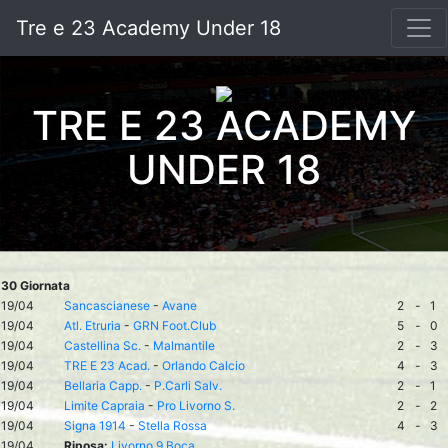
Tre e 23 Academy Under 18
TRE E 23 ACADEMY
UNDER 18
30 Giornata
19/04
Sancascianese
-
Avane
2
-
1
19/04
Atl. Etruria
-
GRN Foot.Club
5
-
0
19/04
Castellina Sc.
-
Malmantile
2
-
3
19/04
TRE E 23 Acad.
-
Orlando Calcio
4
-
3
19/04
Bellaria Capp.
-
P.Carli Salv.
2
-
1
19/04
Limite Capraia
-
Pro Livorno S.
2
-
2
19/04
Signa 1914
-
Stella Rossa
4
-
3
19/04
Riposa:
Livorno 9 Boca