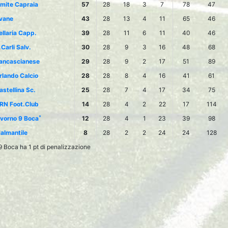
imite Capraia
57
28
18
3
7
78
47
vane
43
28
13
4
11
65
46
ellaria Capp.
39
28
11
6
11
40
46
.Carli Salv.
30
28
9
3
16
48
68
ancascianese
29
28
9
2
17
51
89
rlando Calcio
28
28
8
4
16
41
61
astellina Sc.
25
28
7
4
17
34
75
RN Foot.Club
14
28
4
2
22
17
114
*
ivorno 9 Boca
12
28
4
1
23
39
98
almantile
8
28
2
2
24
24
128
9 Boca ha 1 pt di penalizzazione