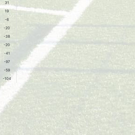
31
19
-6
-20
-38
-20
-41
-97
-59
-104