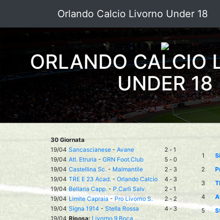
Orlando Calcio Livorno Under 18
ORLANDO CALCIO 
UNDER 18
30 Giornata
19/04
Sancascianese
-
Avane
2
-
1
1
S
19/04
Atl. Etruria
-
GRN Foot.Club
5
-
0
19/04
Castellina Sc.
-
Malmantile
2
-
3
2
P
19/04
TRE E 23 Acad.
-
Orlando Calcio
4
-
3
3
T
19/04
Bellaria Capp.
-
P.Carli Salv.
2
-
1
4
At
19/04
Limite Capraia
-
Pro Livorno S.
2
-
2
19/04
Signa 1914
-
Stella Rossa
4
-
3
5
S
19/04
Riposa:
Livorno 9 Boca