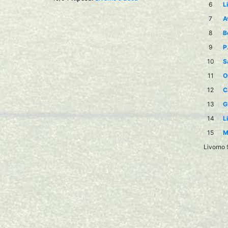
6
L
7
A
8
B
9
P
10
S
11
O
12
C
13
G
14
L
15
M
Livorno 