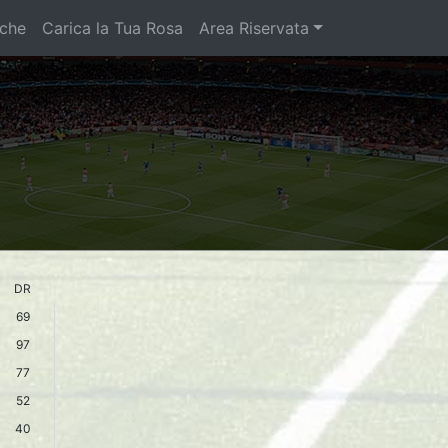
iche
Carica la Tua Rosa
Area Riservata
DR
69
97
77
52
40