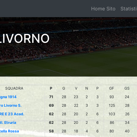
Home Sito
Statist
LIVORNO
SQUADRA
P
G
V
N
P
GF
GS
igna 1914
71
28
23
2
3
93
24
ro Livorno S.
69
28
22
3
3
125
28
RE E 23 Acad.
62
28
20
2
6
103
26
l. Etruria
62
28
20
2
6
86
34
tella Rossa
58
28
18
4
6
80
40