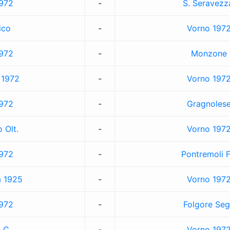
972
-
S. Seravezz
ico
-
Vorno 197
972
-
Monzone
 1972
-
Vorno 197
972
-
Gragnoles
 Olt.
-
Vorno 197
972
-
Pontremoli 
a 1925
-
Vorno 197
972
-
Folgore Seg
e C.
-
Vorno 197