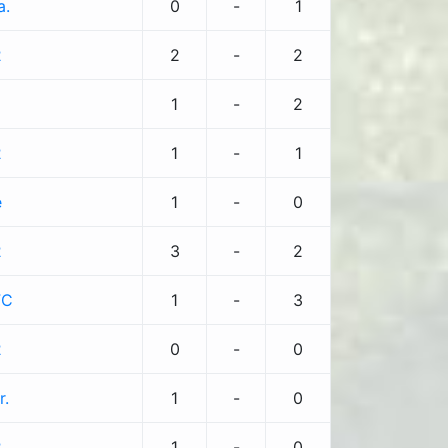
a.
0
-
1
2
2
-
2
1
-
2
2
1
-
1
e
1
-
0
2
3
-
2
FC
1
-
3
2
0
-
0
r.
1
-
0
2
1
-
0