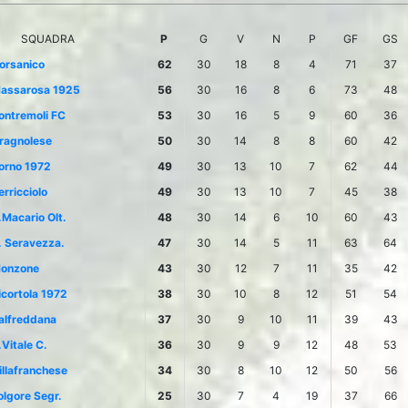
SQUADRA
P
G
V
N
P
GF
GS
orsanico
62
30
18
8
4
71
37
assarosa 1925
56
30
16
8
6
73
48
ontremoli FC
53
30
16
5
9
60
36
ragnolese
50
30
14
8
8
60
42
orno 1972
49
30
13
10
7
62
44
erricciolo
49
30
13
10
7
45
38
.Macario Olt.
48
30
14
6
10
60
43
. Seravezza.
47
30
14
5
11
63
64
onzone
43
30
12
7
11
35
42
icortola 1972
38
30
10
8
12
51
54
alfreddana
37
30
9
10
11
39
43
.Vitale C.
36
30
9
9
12
48
53
illafranchese
34
30
8
10
12
50
56
olgore Segr.
25
30
7
4
19
37
66