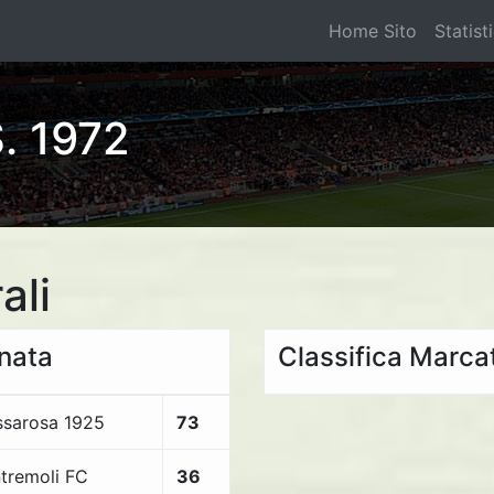
Home Sito
Statist
. 1972
ali
rnata
Classifica Marcat
sarosa 1925
73
tremoli FC
36