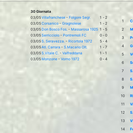
30 Giornata
03/05
Villafranchese
-
Folgore Segr.
1
-
2
1
C
03/05
Corsanico
-
Gragnolese
1
-
2
03/05
Don Bosco Fos.
-
Massarosa 1925
1
-
5
2
M
03/05
Serricciolo
-
Pontremoli FC
0
-
0
3
P
03/05
S. Seravezza.
-
Ricortola 1972
5
-
4
4
G
03/05
Atl. Carrara
-
S.Macario Olt.
1
-
7
03/05
S.Vitale C.
-
Valfreddana
1
-
1
5
V
03/05
Monzone
-
Vorno 1972
0
-
4
6
S
7
S
8
S
9
M
10
R
11
V
12
S
13
V
14
F