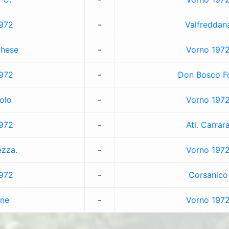
972
-
Valfreddan
chese
-
Vorno 197
972
-
Don Bosco F
iolo
-
Vorno 197
972
-
Atl. Carrar
ezza.
-
Vorno 197
972
-
Corsanico
ne
-
Vorno 197