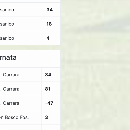
sanico
34
sanico
18
sanico
4
ornata
l. Carrara
34
l. Carrara
81
l. Carrara
-47
n Bosco Fos.
3