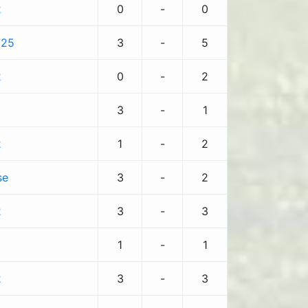
2
0
-
0
925
3
-
5
2
0
-
2
3
-
1
2
1
-
2
se
3
-
2
2
3
-
3
1
-
1
2
3
-
3