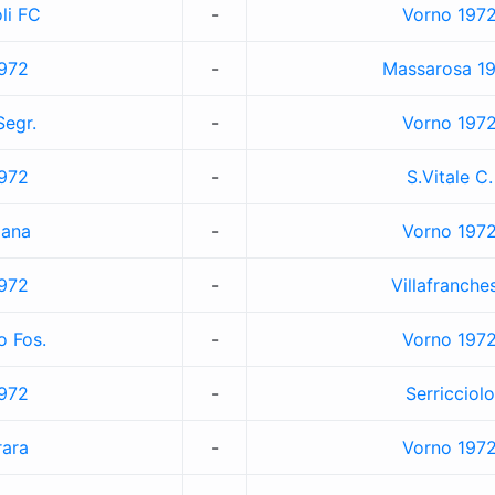
li FC
-
Vorno 197
972
-
Massarosa 1
Segr.
-
Vorno 197
972
-
S.Vitale C.
dana
-
Vorno 197
972
-
Villafranche
 Fos.
-
Vorno 197
972
-
Serricciolo
rara
-
Vorno 197