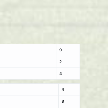
9
2
4
4
8