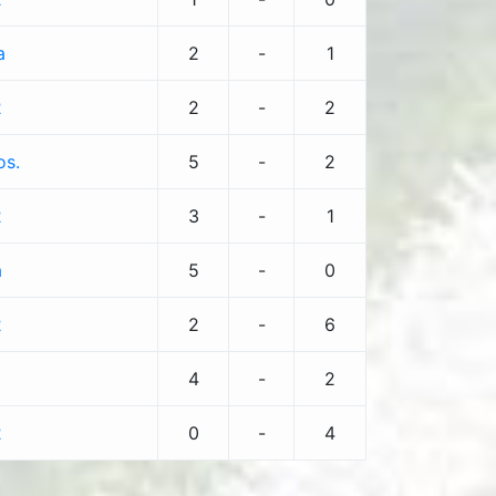
a
2
-
1
2
2
-
2
os.
5
-
2
2
3
-
1
a
5
-
0
2
2
-
6
4
-
2
2
0
-
4