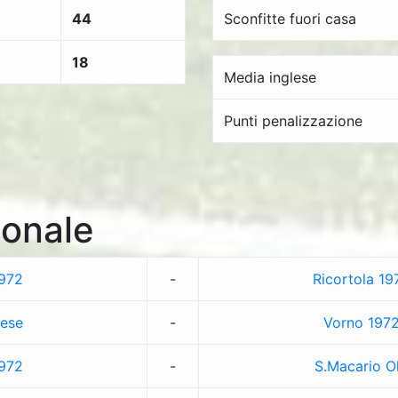
44
Sconfitte fuori casa
18
Media inglese
Punti penalizzazione
onale
972
-
Ricortola 19
ese
-
Vorno 197
972
-
S.Macario Ol