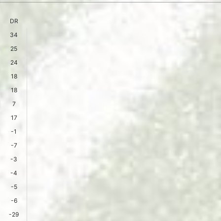
DR
34
25
24
18
18
7
17
-1
-7
-3
-4
-5
-6
-29