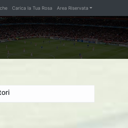
iche
Carica la Tua Rosa
Area Riservata
ori