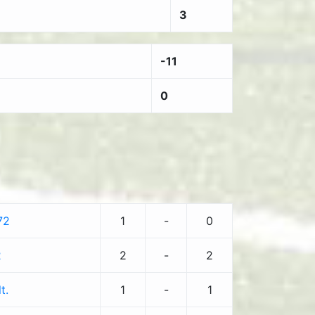
3
-11
0
72
1
-
0
2
2
-
2
t.
1
-
1