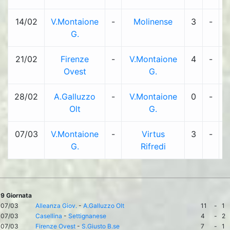
14/02
V.Montaione
-
Molinense
3
-
G.
21/02
Firenze
-
V.Montaione
4
-
Ovest
G.
28/02
A.Galluzzo
-
V.Montaione
0
-
Olt
G.
07/03
V.Montaione
-
Virtus
3
-
G.
Rifredi
9 Giornata
07/03
Alleanza Giov.
-
A.Galluzzo Olt
11
-
1
07/03
Casellina
-
Settignanese
4
-
2
07/03
Firenze Ovest
-
S.Giusto B.se
7
-
1