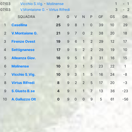
07/03
Vicchio S.Vig.
-
Molinense
1
-
1
07/03
V.Montaione G.
-
Virtus Rifredi
3
-
2
SQUADRA
P
G
V
N
P
GF
GS
DR
1
Casellina
25
9
8
1
0
39
10
29
2
V.Montaione G.
21
9
7
0
2
38
20
18
3
Firenze Ovest
19
9
6
1
2
29
12
17
4
Settignanese
17
9
5
2
2
29
19
10
5
Alleanza Giov.
16
9
5
1
3
31
16
15
6
Molinense
10
9
3
1
5
23
22
1
7
Vicchio S.Vig.
10
9
3
1
5
16
24
-8
8
Virtus Rifredi
8
9
2
2
5
17
20
-3
9
S.Giusto B.se
4
9
1
1
7
13
36
-23
10
A.Galluzzo Olt
0
9
0
0
9
5
61
-56