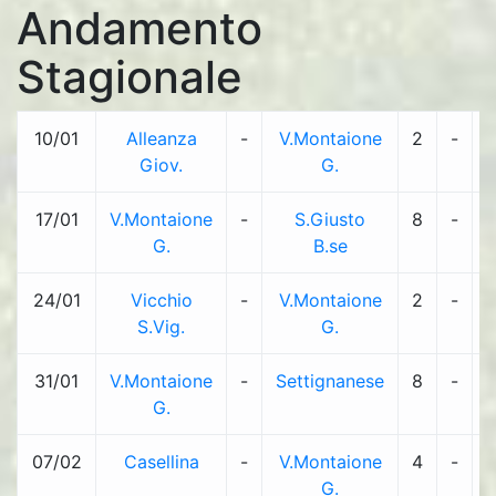
Andamento
Stagionale
10/01
Alleanza
-
V.Montaione
2
-
Giov.
G.
17/01
V.Montaione
-
S.Giusto
8
-
1
G.
B.se
24/01
Vicchio
-
V.Montaione
2
-
S.Vig.
G.
31/01
V.Montaione
-
Settignanese
8
-
G.
07/02
Casellina
-
V.Montaione
4
-
G.