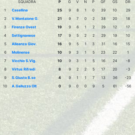
SQUADRA
P
G
V
N
P
GF
GS
DR
1
Casellina
25
9
8
1
0
39
10
29
2
V.Montaione G.
21
9
7
0
2
38
20
18
3
Firenze Ovest
19
9
6
1
2
29
12
17
4
Settignanese
17
9
5
2
2
29
19
10
5
Alleanza Giov.
16
9
5
1
3
31
16
15
6
Molinense
10
9
3
1
5
23
22
1
7
Vicchio S.Vig.
10
9
3
1
5
16
24
-8
8
Virtus Rifredi
8
9
2
2
5
17
20
-3
9
S.Giusto B.se
4
9
1
1
7
13
36
-23
10
A.Galluzzo Olt
0
9
0
0
9
5
61
-56