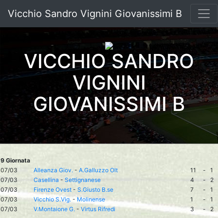
Vicchio Sandro Vignini Giovanissimi B
VICCHIO SANDRO
VIGNINI
GIOVANISSIMI B
9 Giornata
07/03
Alleanza Giov.
-
A.Galluzzo Olt
11
-
1
07/03
Casellina
-
Settignanese
4
-
2
07/03
Firenze Ovest
-
S.Giusto B.se
7
-
1
07/03
Vicchio S.Vig.
-
Molinense
1
-
1
07/03
V.Montaione G.
-
Virtus Rifredi
3
-
2