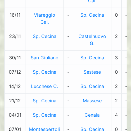
Cal.
16/11
Viareggio
-
Sp. Cecina
0
-
Cal.
23/11
Sp. Cecina
-
Castelnuovo
2
-
G.
30/11
San Giuliano
-
Sp. Cecina
3
-
07/12
Sp. Cecina
-
Sestese
0
-
14/12
Lucchese C.
-
Sp. Cecina
2
-
21/12
Sp. Cecina
-
Massese
2
-
04/01
Sp. Cecina
-
Cenaia
4
-
07/01
Montespertoli
-
Sp. Cecina
0
-