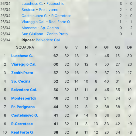
26/04
Lucchese C.
-
Fucecchio
3
-
0
26/04
Sestese
-
Pro Livorno
2
-
0
26/04
Castelnuovo G.
-
R.Cerretese
2
-
0
26/04
Viareggio Cal.
-
Real Forte Q.
1
-
1
26/04
Massese
-
Sp. Cecina
0
-
2
26/04
San Giuliano
-
Zenith Prato
0
-
1
26/04
Riposa:
Belvedere Cal.
SQUADRA
P
G
V
N
P
GF
GS
DR
1
Lucchese C.
67
32
18
13
1
45
15
30
2
Viareggio Cal.
60
32
16
12
4
50
27
23
3
Zenith Prato
57
32
16
9
7
37
20
17
4
Sp. Cecina
52
32
14
10
8
40
31
9
5
Belvedere Cal.
50
32
13
11
8
45
35
10
6
Montespertoli
46
32
11
13
8
34
34
0
7
Fr. Perignano
44
32
12
8
12
38
38
0
8
Castelnuovo G.
41
32
9
14
9
36
36
0
9
R.Cerretese
41
32
11
8
13
33
42
-9
10
Real Forte Q.
38
32
9
11
12
26
34
-8