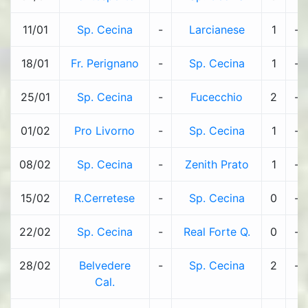
11/01
Sp. Cecina
-
Larcianese
1
-
18/01
Fr. Perignano
-
Sp. Cecina
1
-
25/01
Sp. Cecina
-
Fucecchio
2
-
01/02
Pro Livorno
-
Sp. Cecina
1
-
08/02
Sp. Cecina
-
Zenith Prato
1
-
15/02
R.Cerretese
-
Sp. Cecina
0
-
22/02
Sp. Cecina
-
Real Forte Q.
0
-
28/02
Belvedere
-
Sp. Cecina
2
-
Cal.