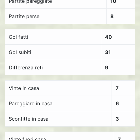
Partite pareggiate
10
Partite perse
8
Gol fatti
40
Gol subiti
31
Differenza reti
9
Vinte in casa
7
Pareggiare in casa
6
Sconfitte in casa
3
Vinte fuori casa
7