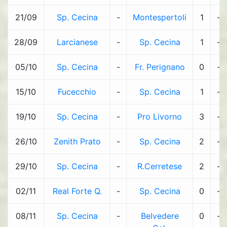
21/09
Sp. Cecina
-
Montespertoli
1
-
28/09
Larcianese
-
Sp. Cecina
1
-
05/10
Sp. Cecina
-
Fr. Perignano
0
-
15/10
Fucecchio
-
Sp. Cecina
1
-
19/10
Sp. Cecina
-
Pro Livorno
3
-
26/10
Zenith Prato
-
Sp. Cecina
2
-
29/10
Sp. Cecina
-
R.Cerretese
2
-
02/11
Real Forte Q.
-
Sp. Cecina
0
-
08/11
Sp. Cecina
-
Belvedere
0
-