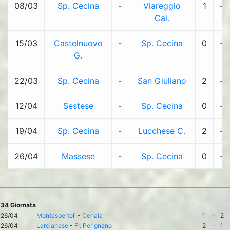
08/03
Sp. Cecina
-
Viareggio
1
-
Cal.
15/03
Castelnuovo
-
Sp. Cecina
0
-
G.
22/03
Sp. Cecina
-
San Giuliano
2
-
12/04
Sestese
-
Sp. Cecina
0
-
19/04
Sp. Cecina
-
Lucchese C.
2
-
26/04
Massese
-
Sp. Cecina
0
-
34 Giornata
26/04
Montespertoli
-
Cenaia
1
-
2
26/04
Larcianese
-
Fr. Perignano
2
-
1