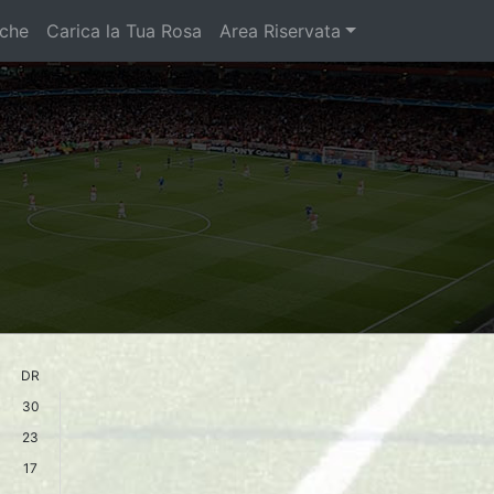
iche
Carica la Tua Rosa
Area Riservata
DR
30
23
17