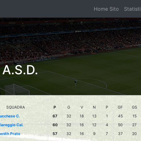
Home Sito
Statist
A.S.D.
SQUADRA
P
G
V
N
P
GF
GS
ucchese C.
67
32
18
13
1
45
15
iareggio Cal.
60
32
16
12
4
50
27
enith Prato
57
32
16
9
7
37
20