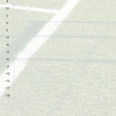
9
10
0
0
0
-9
-8
-3
-6
-3
-10
-15
-17
-18