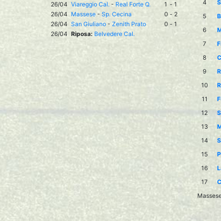
4
S
26/04
Viareggio Cal.
-
Real Forte Q.
1
-
1
26/04
Massese
-
Sp. Cecina
0
-
2
5
B
26/04
San Giuliano
-
Zenith Prato
0
-
1
6
M
26/04
Riposa:
Belvedere Cal.
7
F
8
C
9
R
10
R
11
F
12
S
13
M
14
S
15
P
16
L
17
C
Massese 