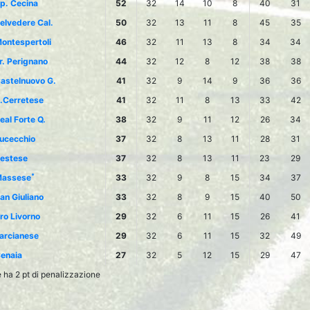
p. Cecina
52
32
14
10
8
40
31
elvedere Cal.
50
32
13
11
8
45
35
ontespertoli
46
32
11
13
8
34
34
r. Perignano
44
32
12
8
12
38
38
astelnuovo G.
41
32
9
14
9
36
36
.Cerretese
41
32
11
8
13
33
42
eal Forte Q.
38
32
9
11
12
26
34
ucecchio
37
32
8
13
11
28
31
estese
37
32
8
13
11
23
29
*
assese
33
32
9
8
15
34
37
an Giuliano
33
32
8
9
15
40
50
ro Livorno
29
32
6
11
15
26
41
arcianese
29
32
6
11
15
32
49
enaia
27
32
5
12
15
29
47
ha 2 pt di penalizzazione