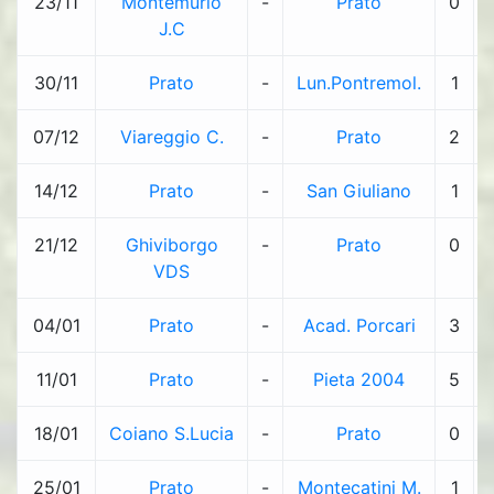
23/11
Montemurlo
-
Prato
0
J.C
30/11
Prato
-
Lun.Pontremol.
1
07/12
Viareggio C.
-
Prato
2
14/12
Prato
-
San Giuliano
1
21/12
Ghiviborgo
-
Prato
0
VDS
04/01
Prato
-
Acad. Porcari
3
11/01
Prato
-
Pieta 2004
5
18/01
Coiano S.Lucia
-
Prato
0
25/01
Prato
-
Montecatini M.
1