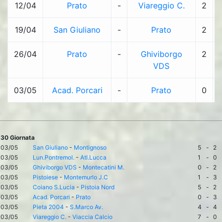
12/04
Prato
-
Viareggio C.
2
19/04
San Giuliano
-
Prato
2
26/04
Prato
-
Ghiviborgo
2
VDS
03/05
Acad. Porcari
-
Prato
0
30 Giornata
03/05
San Giuliano
-
Montignoso
5
-
2
03/05
Lun.Pontremol.
-
Atl.Lucca
1
-
0
03/05
Ghiviborgo VDS
-
Montecatini M.
0
-
2
03/05
Pistoiese
-
Montemurlo J.C
1
-
3
03/05
Coiano S.Lucia
-
Pistoia Nord
5
-
2
03/05
Acad. Porcari
-
Prato
0
-
3
03/05
Pieta 2004
-
S.Marco Av.
4
-
4
03/05
Viareggio C.
-
Viaccia Calcio
7
-
0