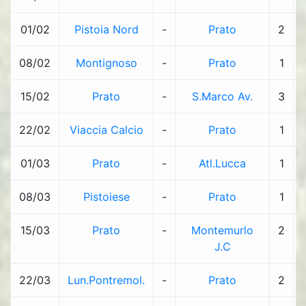
01/02
Pistoia Nord
-
Prato
2
08/02
Montignoso
-
Prato
1
15/02
Prato
-
S.Marco Av.
3
22/02
Viaccia Calcio
-
Prato
1
01/03
Prato
-
Atl.Lucca
1
08/03
Pistoiese
-
Prato
1
15/03
Prato
-
Montemurlo
2
J.C
22/03
Lun.Pontremol.
-
Prato
2