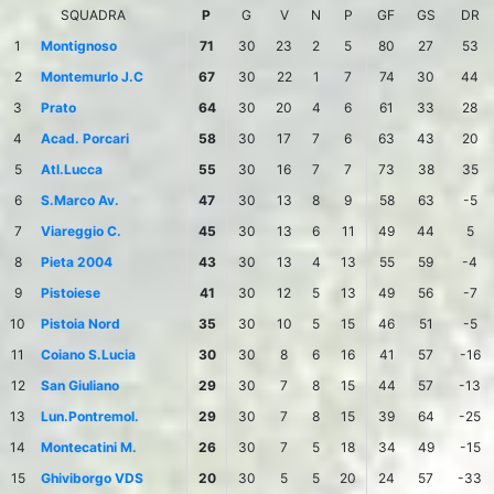
SQUADRA
P
G
V
N
P
GF
GS
DR
1
Montignoso
71
30
23
2
5
80
27
53
2
Montemurlo J.C
67
30
22
1
7
74
30
44
3
Prato
64
30
20
4
6
61
33
28
4
Acad. Porcari
58
30
17
7
6
63
43
20
5
Atl.Lucca
55
30
16
7
7
73
38
35
6
S.Marco Av.
47
30
13
8
9
58
63
-5
7
Viareggio C.
45
30
13
6
11
49
44
5
8
Pieta 2004
43
30
13
4
13
55
59
-4
9
Pistoiese
41
30
12
5
13
49
56
-7
10
Pistoia Nord
35
30
10
5
15
46
51
-5
11
Coiano S.Lucia
30
30
8
6
16
41
57
-16
12
San Giuliano
29
30
7
8
15
44
57
-13
13
Lun.Pontremol.
29
30
7
8
15
39
64
-25
14
Montecatini M.
26
30
7
5
18
34
49
-15
15
Ghiviborgo VDS
20
30
5
5
20
24
57
-33