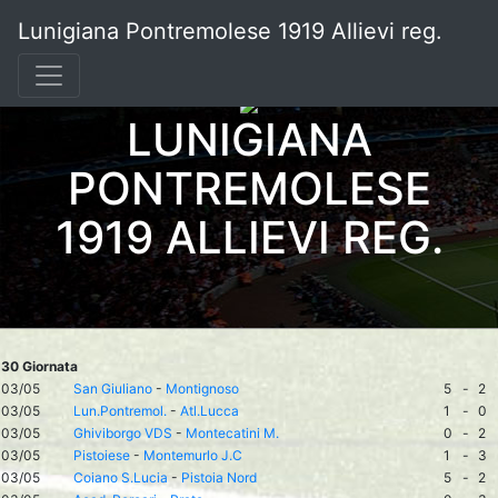
Lunigiana Pontremolese 1919 Allievi reg.
LUNIGIANA
PONTREMOLESE
1919 ALLIEVI REG.
30 Giornata
03/05
San Giuliano
-
Montignoso
5
-
2
03/05
Lun.Pontremol.
-
Atl.Lucca
1
-
0
03/05
Ghiviborgo VDS
-
Montecatini M.
0
-
2
03/05
Pistoiese
-
Montemurlo J.C
1
-
3
03/05
Coiano S.Lucia
-
Pistoia Nord
5
-
2