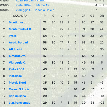
03/05
Acad. Porcari
-
Prato
0
-
3
03/05
Pieta 2004
-
S.Marco Av.
4
-
4
03/05
Viareggio C.
-
Viaccia Calcio
7
-
0
SQUADRA
P
G
V
N
P
GF
GS
DR
1
Montignoso
71
30
23
2
5
80
27
53
2
Montemurlo J.C
67
30
22
1
7
74
30
44
3
Prato
64
30
20
4
6
61
33
28
4
Acad. Porcari
58
30
17
7
6
63
43
20
5
Atl.Lucca
55
30
16
7
7
73
38
35
6
S.Marco Av.
47
30
13
8
9
58
63
-5
7
Viareggio C.
45
30
13
6
11
49
44
5
8
Pieta 2004
43
30
13
4
13
55
59
-4
9
Pistoiese
41
30
12
5
13
49
56
-7
10
Pistoia Nord
35
30
10
5
15
46
51
-5
11
Coiano S.Lucia
30
30
8
6
16
41
57
-16
12
San Giuliano
29
30
7
8
15
44
57
-13
13
Lun.Pontremol.
29
30
7
8
15
39
64
-25