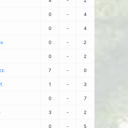
4
-
2
0
-
4
0
-
4
lo
0
-
2
0
-
2
zz.
7
-
0
f.
1
-
3
0
-
7
o
3
-
2
0
-
5