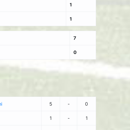
1
1
7
0
ni
5
-
0
1
-
1