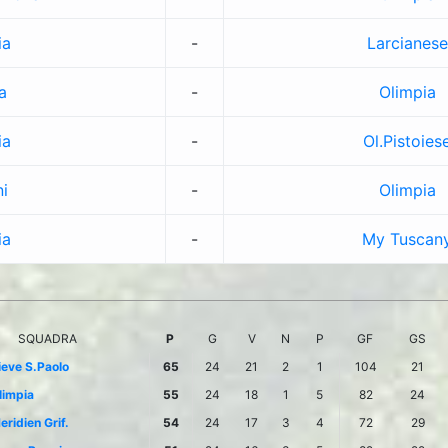
ia
-
Larcianese
a
-
Olimpia
ia
-
Ol.Pistoies
i
-
Olimpia
ia
-
My Tuscan
SQUADRA
P
G
V
N
P
GF
GS
ieve S.Paolo
65
24
21
2
1
104
21
limpia
55
24
18
1
5
82
24
eridien Grif.
54
24
17
3
4
72
29