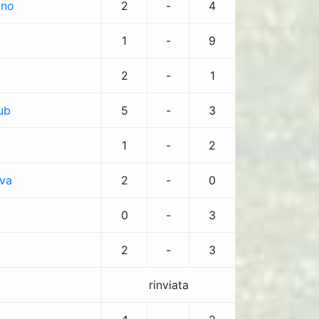
ano
2
-
4
1
-
9
2
-
1
ub
5
-
3
1
-
2
ova
2
-
0
0
-
3
2
-
3
rinviata