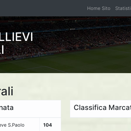
Home Sito
Statist
LLIEVI
I
ali
rnata
Classifica Marcat
eve S.Paolo
104