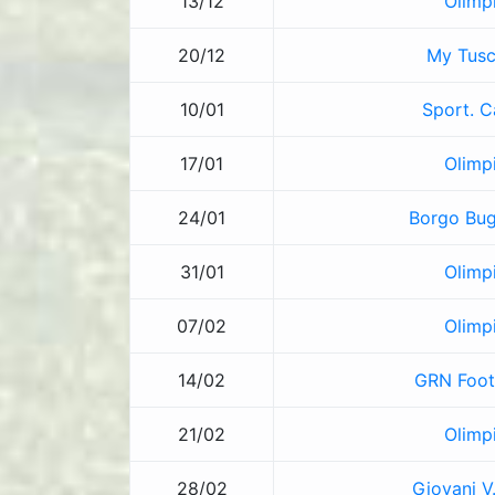
13/12
Olimp
20/12
My Tus
10/01
Sport. C
17/01
Olimp
24/01
Borgo Bug
31/01
Olimp
07/02
Olimp
14/02
GRN Foot
21/02
Olimp
28/02
Giovani V