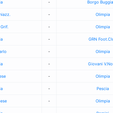
ia
-
Borgo Buggi
iazz.
-
Olimpia
Grif.
-
Olimpia
ia
-
GRN Foot.Cl
rlo
-
Olimpia
ia
-
Giovani V.N
ese
-
Olimpia
ia
-
Pescia
iese
-
Olimpia