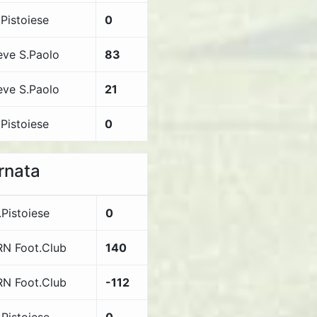
.Pistoiese
0
eve S.Paolo
83
eve S.Paolo
21
.Pistoiese
0
ornata
.Pistoiese
0
N Foot.Club
140
N Foot.Club
-112