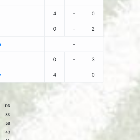
4
-
0
0
-
2
e
-
0
-
3
y
4
-
0
DR
83
58
43