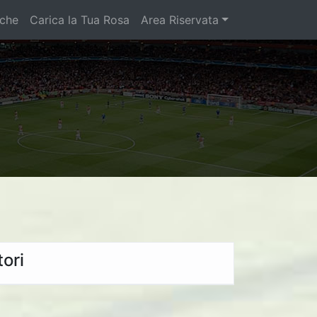
iche
Carica la Tua Rosa
Area Riservata
ori