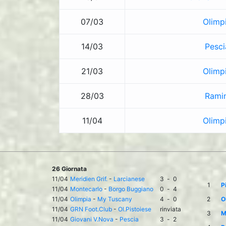
07/03
Olimp
14/03
Pesci
21/03
Olimp
28/03
Ramin
11/04
Olimp
26 Giornata
11/04
Meridien Grif.
-
Larcianese
3
-
0
1
P
11/04
Montecarlo
-
Borgo Buggiano
0
-
4
11/04
Olimpia
-
My Tuscany
4
-
0
2
O
11/04
GRN Foot.Club
-
Ol.Pistoiese
rinviata
3
M
11/04
Giovani V.Nova
-
Pescia
3
-
2