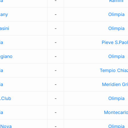
ia
-
Ramini
cany
-
Olimpia
asini
-
Olimpia
ia
-
Pieve S.Pao
giano
-
Olimpia
ia
-
Tempio Chia
ia
-
Meridien Gri
.Club
-
Olimpia
ia
-
Montecarl
.Nova
-
Olimpia