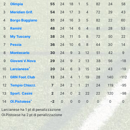
2
Olimpia
55
24
18
1
5
82
24
58
3
Meridien Grif.
54
24
17
3
4
72
29
43
4
Borgo Buggiano
51
24
16
3
5
82
22
60
5
Ramini
48
24
14
6
4
81
28
53
6
My Tuscany
38
24
11
5
8
72
50
22
7
Pescia
36
24
10
6
8
44
30
14
8
Montecarlo
30
24
9
3
12
51
42
9
9
Giovani V.Nova
29
24
9
2
13
38
56
-18
*
10
Larcianese
20
24
6
3
15
24
43
-19
11
GRN Foot.Club
13
24
4
1
19
28
140
-112
12
Tempio Chiazz.
7
24
2
1
21
24
119
-95
13
Sport. Casini
2
24
0
2
22
22
120
-98
*
14
Ol.Pistoiese
-2
0
0
0
0
0
0
0
Larcianese ha 1 pt di penalizzazione
Ol.Pistoiese ha 2 pt di penalizzazione