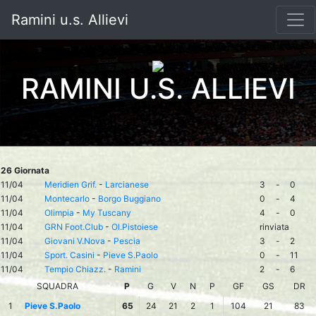
Ramini u.s. Allievi
RAMINI U.S. ALLIEVI
26 Giornata
11/04
Meridien Grif.
-
Larcianese
3
-
0
11/04
Montecarlo
-
Borgo Buggiano
0
-
4
11/04
Olimpia
-
My Tuscany
4
-
0
11/04
GRN Foot.Club
-
Ol.Pistoiese
rinviata
11/04
Giovani V.Nova
-
Pescia
3
-
2
11/04
Sport. Casini
-
Pieve S.Paolo
0
-
11
11/04
Tempio Chiazz.
-
Ramini
2
-
6
SQUADRA
P
G
V
N
P
GF
GS
DR
1
Pieve S.Paolo
65
24
21
2
1
104
21
83