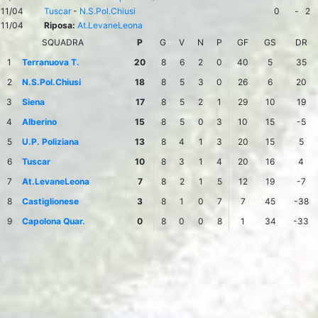
11/04
Tuscar
-
N.S.Pol.Chiusi
0
-
2
11/04
Riposa:
At.LevaneLeona
SQUADRA
P
G
V
N
P
GF
GS
DR
1
Terranuova T.
20
8
6
2
0
40
5
35
2
N.S.Pol.Chiusi
18
8
5
3
0
26
6
20
3
Siena
17
8
5
2
1
29
10
19
4
Alberino
15
8
5
0
3
10
15
-5
5
U.P. Poliziana
13
8
4
1
3
20
15
5
6
Tuscar
10
8
3
1
4
20
16
4
7
At.LevaneLeona
7
8
2
1
5
12
19
-7
8
Castiglionese
3
8
1
0
7
7
45
-38
9
Capolona Quar.
0
8
0
0
8
1
34
-33