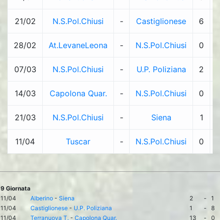
21/02
N.S.Pol.Chiusi
-
Castiglionese
6
-
28/02
At.LevaneLeona
-
N.S.Pol.Chiusi
0
-
07/03
N.S.Pol.Chiusi
-
U.P. Poliziana
2
-
14/03
Capolona Quar.
-
N.S.Pol.Chiusi
0
-
21/03
N.S.Pol.Chiusi
-
Siena
1
-
11/04
Tuscar
-
N.S.Pol.Chiusi
0
-
9 Giornata
11/04
Alberino
-
Siena
2
-
1
11/04
Castiglionese
-
U.P. Poliziana
1
-
8
11/04
Terranuova T.
-
Capolona Quar.
13
-
0