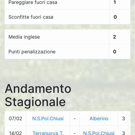
Pareggiare fuori casa
1
Sconfitte fuori casa
0
Media inglese
2
Punti penalizzazione
0
Andamento
Stagionale
07/02
N.S.Pol.Chiusi
-
Alberino
3
-
14/02
Terranuova T.
-
N.S.Pol.Chiusi
3
-