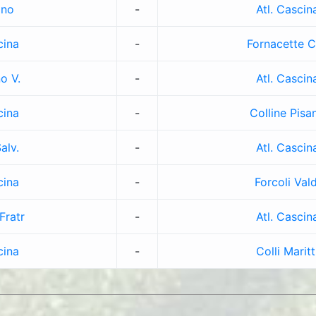
ano
-
Atl. Cascin
cina
-
Fornacette 
no V.
-
Atl. Cascin
cina
-
Colline Pisa
alv.
-
Atl. Cascin
cina
-
Forcoli Vald
Fratr
-
Atl. Cascin
cina
-
Colli Maritt