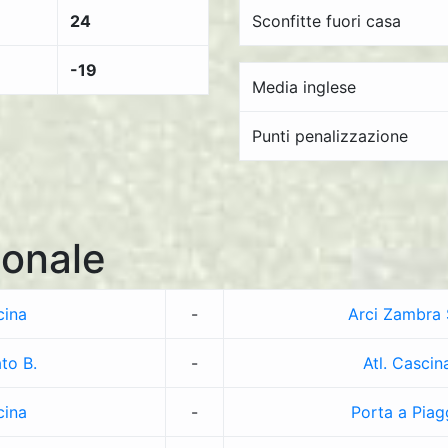
24
Sconfitte fuori casa
-19
Media inglese
Punti penalizzazione
onale
cina
-
Arci Zambra
to B.
-
Atl. Cascin
cina
-
Porta a Piag