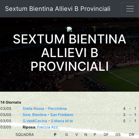
Sextum Bientina Allievi B Provinciali
SEXTUM BIENTINA
ALLIEVI B
PROVINCIALI
14 Giornata
03/05
Stella Rossa
-
Pecciolese
4
-
1
03/05
Sext. Bientina
-
San Frediano
2
-
1
03/05
G.ValdiCecina
-
S.Maria M.te
5
-
1
03/05
Riposa:
Freccia Azz.
SQUADRA
P
G
V
N
P
GF
GS
DR