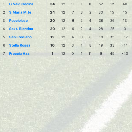
1
G.ValdiCecina
34
12
11
1
0
52
12
40
2
S.Maria M.te
24
12
7
3
2
30
15
15
3
Pecciolese
20
12
6
2
4
39
26
13
4
Sext. Bientina
20
12
6
2
4
28
25
3
5
San Frediano
12
12
4
0
8
18
35
-17
6
Stella Rossa
10
12
3
1
8
19
33
-14
7
Freccia Azz.
1
12
0
1
11
9
49
-40