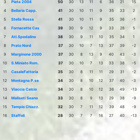
3
Pieta 2004
50
30
13
11
6
36
21
15
4
Bellaria Capp.
41
30
10
11
9
35
33
2
5
Stella Rossa
41
30
10
11
9
35
36
-1
6
Fornacette Cas
39
30
9
12
9
33
28
5
7
Atl.Spedalino
38
30
9
11
10
35
34
1
8
Prato Nord
37
30
10
7
13
37
39
-2
9
Marginone 2000
37
30
8
13
9
40
43
-3
10
S.Miniato Rom.
37
30
10
7
13
33
38
-5
11
CasaleFattoria
35
30
8
11
11
29
31
-2
12
Montagna P.se
34
30
8
10
12
37
40
-3
13
Viaccia Calcio
34
30
8
10
12
36
49
-13
14
Maliseti Seano
33
30
8
9
13
29
38
-9
15
Tempio Chiazz.
32
30
7
11
12
39
48
-9
16
Staffoli
28
30
7
7
16
27
40
-13