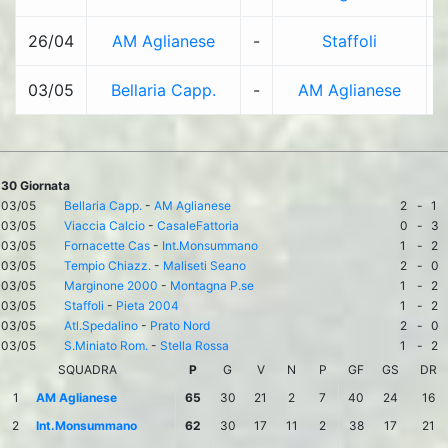
26/04
AM Aglianese
-
Staffoli
1
03/05
Bellaria Capp.
-
AM Aglianese
30 Giornata
03/05
Bellaria Capp.
-
AM Aglianese
2
-
1
03/05
Viaccia Calcio
-
CasaleFattoria
0
-
3
03/05
Fornacette Cas
-
Int.Monsummano
1
-
2
03/05
Tempio Chiazz.
-
Maliseti Seano
2
-
0
03/05
Marginone 2000
-
Montagna P.se
1
-
2
03/05
Staffoli
-
Pieta 2004
1
-
2
03/05
Atl.Spedalino
-
Prato Nord
2
-
0
03/05
S.Miniato Rom.
-
Stella Rossa
1
-
2
SQUADRA
P
G
V
N
P
GF
GS
DR
1
AM Aglianese
65
30
21
2
7
40
24
16
2
Int.Monsummano
62
30
17
11
2
38
17
21