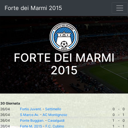
Forte dei Marmi 2015
FORTE DEI MARMI
2015
30 Giornata
26/04
Fortis Juvent.
-
Settimello
0
-
0
26/04
S.Marco Av.
-
AC Montignoso
0
-
1
26/04
Ponte Buggian.
-
Casalguidi
1
-
0
26/04
Forte M. 2015
-
F.C. Cubino
1
-
1