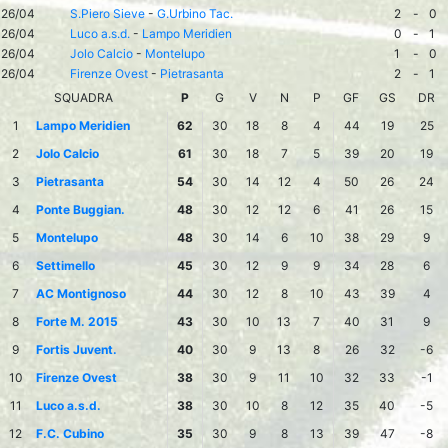
26/04
S.Piero Sieve
-
G.Urbino Tac.
2
-
0
26/04
Luco a.s.d.
-
Lampo Meridien
0
-
1
26/04
Jolo Calcio
-
Montelupo
1
-
0
26/04
Firenze Ovest
-
Pietrasanta
2
-
1
SQUADRA
P
G
V
N
P
GF
GS
DR
1
Lampo Meridien
62
30
18
8
4
44
19
25
2
Jolo Calcio
61
30
18
7
5
39
20
19
3
Pietrasanta
54
30
14
12
4
50
26
24
4
Ponte Buggian.
48
30
12
12
6
41
26
15
5
Montelupo
48
30
14
6
10
38
29
9
6
Settimello
45
30
12
9
9
34
28
6
7
AC Montignoso
44
30
12
8
10
43
39
4
8
Forte M. 2015
43
30
10
13
7
40
31
9
9
Fortis Juvent.
40
30
9
13
8
26
32
-6
10
Firenze Ovest
38
30
9
11
10
32
33
-1
11
Luco a.s.d.
38
30
10
8
12
35
40
-5
12
F.C. Cubino
35
30
9
8
13
39
47
-8