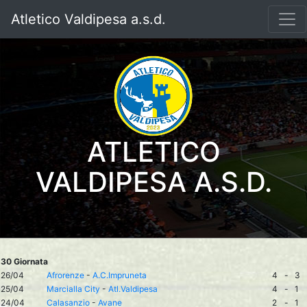
Atletico Valdipesa a.s.d.
ATLETICO
VALDIPESA A.S.D.
30 Giornata
26/04
Afrorenze
-
A.C.Impruneta
4
-
3
25/04
Marcialla City
-
Atl.Valdipesa
4
-
1
24/04
Calasanzio
-
Avane
2
-
1