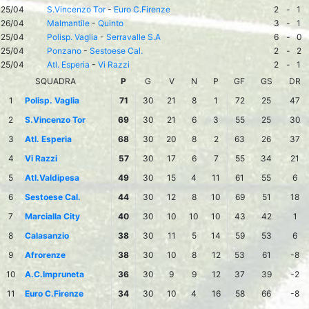
25/04
S.Vincenzo Tor
-
Euro C.Firenze
2
-
1
26/04
Malmantile
-
Quinto
3
-
1
25/04
Polisp. Vaglia
-
Serravalle S.A
6
-
0
25/04
Ponzano
-
Sestoese Cal.
2
-
2
25/04
Atl. Esperia
-
Vi Razzi
2
-
1
SQUADRA
P
G
V
N
P
GF
GS
DR
1
Polisp. Vaglia
71
30
21
8
1
72
25
47
2
S.Vincenzo Tor
69
30
21
6
3
55
25
30
3
Atl. Esperia
68
30
20
8
2
63
26
37
4
Vi Razzi
57
30
17
6
7
55
34
21
5
Atl.Valdipesa
49
30
15
4
11
61
55
6
6
Sestoese Cal.
44
30
12
8
10
69
51
18
7
Marcialla City
40
30
10
10
10
43
42
1
8
Calasanzio
38
30
11
5
14
59
53
6
9
Afrorenze
38
30
10
8
12
53
61
-8
10
A.C.Impruneta
36
30
9
9
12
37
39
-2
11
Euro C.Firenze
34
30
10
4
16
58
66
-8