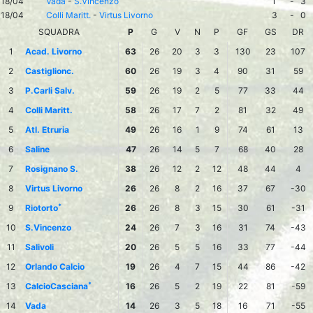
18/04
Vada
-
S.Vincenzo
1
-
3
18/04
Colli Maritt.
-
Virtus Livorno
3
-
0
SQUADRA
P
G
V
N
P
GF
GS
DR
1
Acad. Livorno
63
26
20
3
3
130
23
107
2
Castiglionc.
60
26
19
3
4
90
31
59
3
P.Carli Salv.
59
26
19
2
5
77
33
44
4
Colli Maritt.
58
26
17
7
2
81
32
49
5
Atl. Etruria
49
26
16
1
9
74
61
13
6
Saline
47
26
14
5
7
68
40
28
7
Rosignano S.
38
26
12
2
12
48
44
4
8
Virtus Livorno
26
26
8
2
16
37
67
-30
*
9
Riotorto
26
26
8
3
15
30
61
-31
10
S.Vincenzo
24
26
7
3
16
31
74
-43
11
Salivoli
20
26
5
5
16
33
77
-44
12
Orlando Calcio
19
26
4
7
15
44
86
-42
*
13
CalcioCasciana
16
26
5
2
19
22
81
-59
14
Vada
14
26
3
5
18
16
71
-55