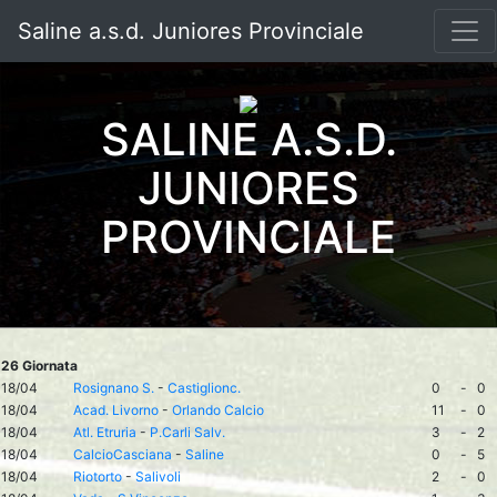
Saline a.s.d. Juniores Provinciale
SALINE A.S.D.
JUNIORES
PROVINCIALE
26 Giornata
18/04
Rosignano S.
-
Castiglionc.
0
-
0
18/04
Acad. Livorno
-
Orlando Calcio
11
-
0
18/04
Atl. Etruria
-
P.Carli Salv.
3
-
2
18/04
CalcioCasciana
-
Saline
0
-
5
18/04
Riotorto
-
Salivoli
2
-
0