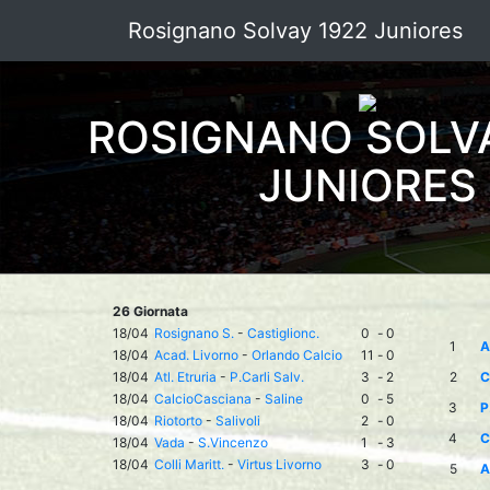
Rosignano Solvay 1922 Juniores
ROSIGNANO SOLVA
JUNIORES
26 Giornata
18/04
Rosignano S.
-
Castiglionc.
0
-
0
1
A
18/04
Acad. Livorno
-
Orlando Calcio
11
-
0
18/04
Atl. Etruria
-
P.Carli Salv.
3
-
2
2
C
18/04
CalcioCasciana
-
Saline
0
-
5
3
P
18/04
Riotorto
-
Salivoli
2
-
0
4
C
18/04
Vada
-
S.Vincenzo
1
-
3
18/04
Colli Maritt.
-
Virtus Livorno
3
-
0
5
A