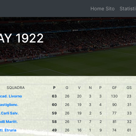
Home Sito
Statist
Y 1922
SQUADRA
P
G
V
N
P
GF
GS
cad. Livorno
63
26
20
3
3
130
23
astiglionc.
60
26
19
3
4
90
31
.Carli Salv.
59
26
19
2
5
77
33
olli Maritt.
58
26
17
7
2
81
32
tl. Etruria
49
26
16
1
9
74
61