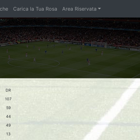
iche
Carica la Tua Rosa
Area Riservata
DR
107
59
44
49
13