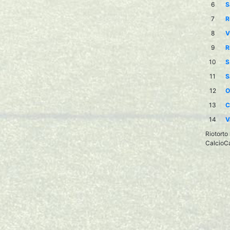
6
S
7
R
8
V
9
R
10
S
11
S
12
O
13
C
14
V
Riotorto
CalcioCa