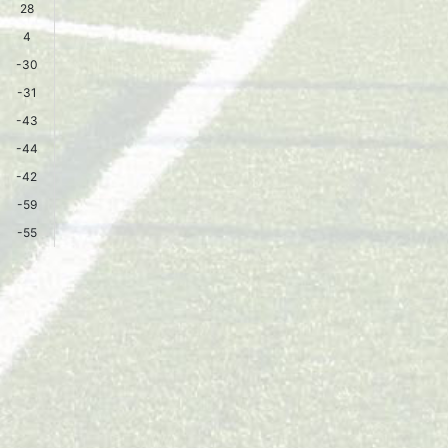
28
4
-30
-31
-43
-44
-42
-59
-55