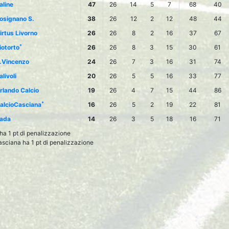
aline
47
26
14
5
7
68
40
osignano S.
38
26
12
2
12
48
44
irtus Livorno
26
26
8
2
16
37
67
*
iotorto
26
26
8
3
15
30
61
.Vincenzo
24
26
7
3
16
31
74
alivoli
20
26
5
5
16
33
77
rlando Calcio
19
26
4
7
15
44
86
*
alcioCasciana
16
26
5
2
19
22
81
ada
14
26
3
5
18
16
71
 ha 1 pt di penalizzazione
sciana ha 1 pt di penalizzazione