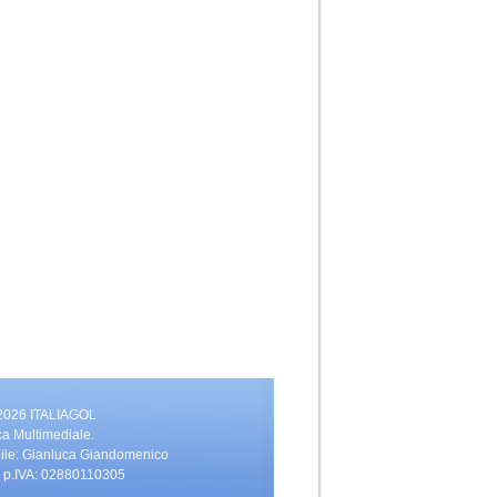
 2026 ITALIAGOL
ca Multimediale.
bile: Gianluca Giandomenico
vati. p.IVA: 02880110305