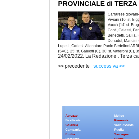
PROVINCIALE di TERZA
Carrarese giovan
Viviani (10’ st. Big
Vaccà (14’ st. Brug
Conti, Galassi, Fa
Benedetti, Gallia, F
Donadel, Mancini (3
Lupetti, Carlesi. Allenatore Paolo BertelloniARBI
(SVC), 25’ st. Galeotti (C), 30’ st. Vatteroni (C),
24/02/2022, La Redazione , Terza ca
<< precedente
successiva >>
Abruzzo
Molise
Basilicata
Piemonte
Calabria
Valle d'Aosta
Campania
Puglia
Emilia
Sardegna
Romagna
Sicilia