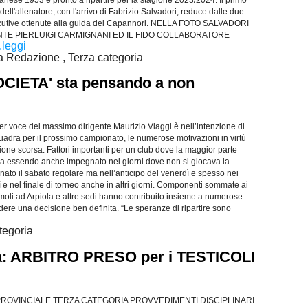
ell'allenatore, con l'arrivo di Fabrizio Salvadori, reduce dalle due
utive ottenute alla guida del Capannori. NELLA FOTO SALVADORI
NTE PIERLUIGI CARMIGNANI ED IL FIDO COLLABORATORE
..leggi
a Redazione , Terza categoria
CIETA' sta pensando a non
 per voce del massimo dirigente Maurizio Viaggi è nell’intenzione di
quadra per il prossimo campionato, le numerose motivazioni in virtù
gione scorsa. Fattori importanti per un club dove la maggior parte
ra essendo anche impegnato nei giorni dove non si giocava la
nato il sabato regolare ma nell’anticipo del venerdì e spesso nei
ì e nel finale di torneo anche in altri giorni. Componenti sommate ai
moli ad Arpiola e altre sedi hanno contribuito insieme a numerose
ere una decisione ben definita. “Le speranze di ripartire sono
tegoria
a: ARBITRO PRESO per i TESTICOLI
PROVINCIALE TERZA CATEGORIA PROVVEDIMENTI DISCIPLINARI