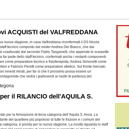
uovi ACQUISTI del VALFREDDANA
una nuova stagione, in casa Valfreddana riconfermati il DS Nicola
o staff tecnico composto dal mister Andrea Del Bianco, che dal
à coadiuvato dal secondo Fabio Tanganelli, che appende le scarpette
a far parte dello staff tecnico, confermati anche i restanti componenti
i come preparatore tecnico e fisioterapista, Andrea Simonetti come
tieri e Fabrizio Perotti come preparatore atletico. Sul fronte mercato
con innesti mirati, per far sì che il prossimo possa essere un
rotagoniste che vedrà i gialloverdi ai nastri di partenza del
tegoria
r il RILANCIO dell'AQUILA S.
vato per la formazione di terza categoria dell’Aquila S. Anna. La
ante del quartiere più popoloso di tutte le frazioni e i comuni del
 categoria, è pronta per la nuova stagione. La novità riguarda lo staff