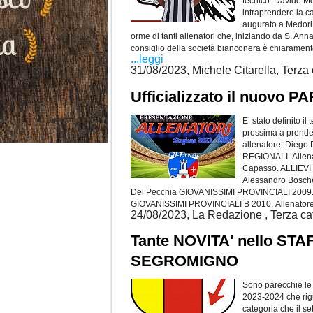
tecnico: Davide Me
intraprendere la ca
augurato a Medori u
orme di tanti allenatori che, iniziando da S. Ann
consiglio della società bianconera è chiaramente 
...leggi
31/08/2023, Michele Citarella, Terza
Ufficializzato il nuovo
E’ stato definito i
prossima a prende
allenatore: Diego
REGIONALI. Allenat
Capasso. ALLIEVI 
Alessandro Boschet
Del Pecchia GIOVANISSIMI PROVINCIALI 2009. A
GIOVANISSIMI PROVINCIALI B 2010. Allenatore:
24/08/2023, La Redazione , Terza ca
Tante NOVITA' nello ST
SEGROMIGNO
Sono parecchie le
2023-2024 che rig
categoria che il se