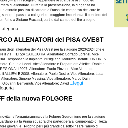
dori (44 anni) sceglie di appendere le scarpette al chiodo ed
rriera di allenatore. Durante la presentazione, la dirigenza ha
n esordio positivo di carriera e l’auspicio che possa ricalcare le
a, sono poi passati a categorie di maggiore importanza. Il pensiero del
riferito a Stefano Fracassi, partito dal campo del tiro a segno
 categoria
 PARCO ALLENATORI del PISA OVEST
l team degli allenatori del Pisa Ovest per la stagione 2023/2024 che è
re il via. TERZA CATEGORIA. Allenatore: Corrado Lorenzi. Vice
 Piai. Responsabile Impianto Musigliano: Maurizio Barbuti JUNIORES
ore: Claudio Leoni. Vice Allenatore e Preparatore Atletico: Daniele
REGIONALI 2007. Allenatore: Paolo Pinzauti. Vice Allenatore:
ti ALLIEVI B 2008. Allenatore: Paolo Destro. Vice Allenatore: Luca
llenatore: Simone Messina. Vice allenatore: Marco Daini
...leggi
 Giovanni Benvenuti. Vice Allenatore: David
tegoria
AFF della nuova FOLGORE
 novità nell'organigramma della Folgore Segromigno per la stagione
uardano sia la Prima squadra che parteciperà al campionato di Terza
ttore giovanile. Proprio per i più grandi da sottolineare l'arrivo di