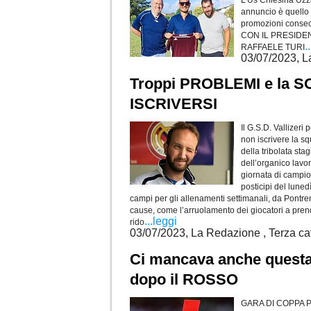
annuncio è quello d
promozioni consec
CON IL PRESIDE
.
RAFFAELE TURI
03/07/2023, L
Troppi PROBLEMI e la SO
ISCRIVERSI
Il G.S.D. Vallizeri
non iscrivere la s
della tribolata sta
dell’organico lavo
giornata di campio
posticipi del luned
campi per gli allenamenti settimanali, da Pontre
cause, come l’arruolamento dei giocatori a prend
...leggi
rido
03/07/2023, La Redazione , Terza ca
Ci mancava anche quest
dopo il ROSSO
GARA DI COPPA 