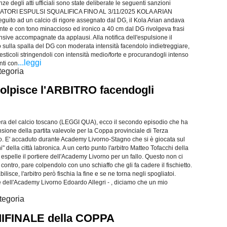
nze degli atti ufficiali sono state deliberate le seguenti sanzioni
LCIATORI ESPULSI SQUALIFICA FINO AL 3/11/2025 KOLA ARIAN
uito ad un calcio di rigore assegnato dal DG, il Kola Arian andava
te e con tono minaccioso ed ironico a 40 cm dal DG rivolgeva frasi
nsive accompagnate da applausi. Alla notifica dell'espulsione il
 sulla spalla del DG con moderata intensità facendolo indietreggiare,
esticoli stringendoli con intensità medio/forte e procurandogli intenso
...leggi
nti con
tegoria
pisce l'ARBITRO facendogli
ra del calcio toscano (LEGGI QUA), ecco il secondo episodio che ha
nsione della partita valevole per la Coppa provinciale di Terza
o. E' accaduto durante Academy Livorno-Stagno che si è giocata sul
della città labronica. A un certo punto l'arbitro Matteo Tofacchi della
espelle il portiere dell'Academy Livorno per un fallo. Questo non ci
a contro, pare colpendolo con uno schiaffo che gli fa cadere il fischietto.
lisce, l'arbitro però fischia la fine e se ne torna negli spogliatoi.
e dell'Academy Livorno Edoardo Allegri - , diciamo che un mio
tegoria
IFINALE della COPPA