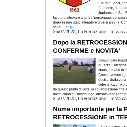
Claudio Bacci, per
Belmonte, allenato
Juniores del San F
lavoro di ritrovare anche i "personaggi del pass
dopo essere stato allenatore diversi anni fa. Co
...leggi
scuol
25/07/2023, La Redazione , Terza ca
Dopo la RETROCESSIONE 
CONFERME e NOVITA'
Comunicato Popola
di Terza Categori
storia, arrivata al
Come avevamo già a
decisa virata volta
celeste azzurro più
da questo punto di vista, la collaborazione che s
nostri colori e il nostro logo, affrontavano i camp
21/07/2023, La Redazione , Terza ca
Nome importante per la
RETROCESSIONE in TE
L'Us Chiesina Uzza