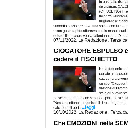
In base alle risulta
disciplinari. CA
(CHIUSDINO) In seg
incontro velocemen
irriguardose e offe
suddetto calciatore dava una spinta con la mano
e con gesto rapido afferrava con la mano i suoi t
dolore. Il giocatore veniva allontanato dai Dirige
07/11/2022, La Redazione , Terza ca
GIOCATORE ESPULSO col
cadere il FISCHIETTO
Nella domenica ne
portato alla sospe
categoria a Livorn
campo "Cappuccini" 
sezione di Livorno 
sta e gli si avvent
La scena dura qualche secondo, poi tutto si ristabi
"Nessun ceffone - smentisce il direttore general
...leggi
calciatore, il portie
10/10/2022, La Redazione , Terza ca
Che EMOZIONI nella SEM