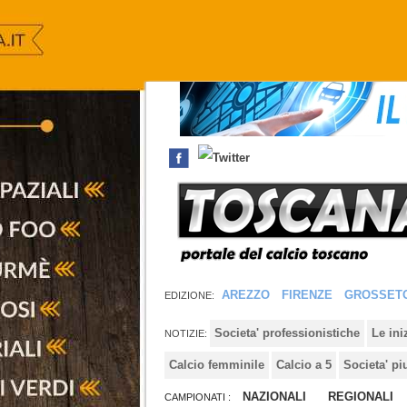
AREZZO
FIRENZE
GROSSET
EDIZIONE:
Societa' professionistiche
Le in
NOTIZIE:
Calcio femminile
Calcio a 5
Societa' pi
NAZIONALI
REGIONALI
CAMPIONATI :