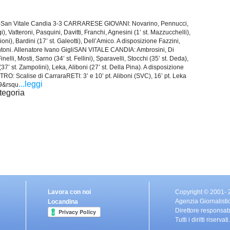
i-San Vitale Candia 3-3 CARRARESE GIOVANI: Novarino, Pennucci,
gi), Vatteroni, Pasquini, Davitti, Franchi, Agnesini (1’ st. Mazzucchelli),
ioni), Bardini (17’ st. Galeotti), Dell’Amico. A disposizione Fazzini,
ntoni. Allenatore Ivano GigliSAN VITALE CANDIA: Ambrosini, Di
inelli, Mosti, Sarno (34’ st. Fellini), Sparavelli, Stocchi (35’ st. Deda),
7’ st. Zampolini), Leka, Aliboni (27’ st. Della Pina). A disposizione
TRO: Scalise di CarraraRETI: 3’ e 10’ pt. Aliboni (SVC), 16’ pt. Leka
...leggi
 39&rsqu
tegoria
Lavora con noi
Copyright © 2001-
Agenzia Giornalisti
Locandina
Direttore responsa
Tutti i diritti riser