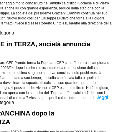
sonaggio molto conosciuto nell'ambito calcistico lucchese e di Pietro
re anche lui con grande esperienza, reduce dalla stagione con la
ilippo. La società del presidente Graziani Giannini continua nel suo
ato". Nuovo ruolo così per Giuseppe D'Olivo che torna alla Folgore
nfermato invece il diesse Roberto Cintolesi, mentre alla direzione della
tegoria
in TERZA, società annuncia
re CEP Prende forma la Popolare CEP che affronterà il campionato
a 2023/24 dopo la prima e rocambolesca retrocessione della sua
 termine dell’ultima stagione sportiva, conclusa solo pochi mesi fa.
nnunciato a suo tempo, la scelta che è stata fatta è quella di una
 a riavvicinare la squadra di calcio al suo quartiere, portando in
 ragazzi possibile che vivono al CEP e zone limitrofe. Ha fatto gioco,
i era aperta con la squadra dei “Popolarini” di calcio a 7 che, con i
...leggi
ionati di calcio a 7 Aics ma poi, per il calcio federale, non mi
tegoria
 PANCHINA dopo la
RZA
nese 1953 è pronto a ripartire per la stagione 2023/2024. Il primo