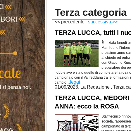
Terza categoria
<< precedente
successiva >>
TERZA LUCCA, tutti i n
È iniziata lunedì 
Manfredi e l’inter
prossimo anno sar
al chiodo ed entra 
con Giacomo Rugan
preparatore dei por
l’obbiettivo è stato quello di completare la rosa 
campionato con il Valfreddana tra le formazioni p
...leggi
campio
01/09/2023, La Redazione , Terza ca
TERZA LUCCA, MEDORI pe
ANNA: ecco la ROSA
Staff tecnico rinno
società, rappresent
campionato di terza