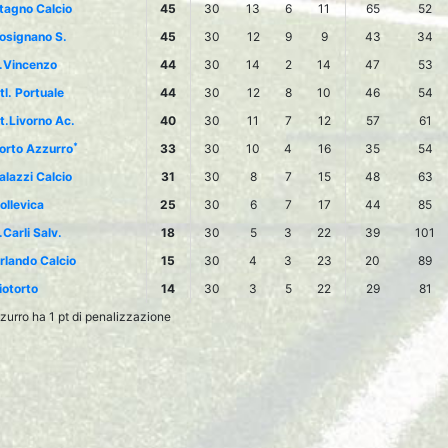
tagno Calcio
45
30
13
6
11
65
52
osignano S.
45
30
12
9
9
43
34
.Vincenzo
44
30
14
2
14
47
53
tl. Portuale
44
30
12
8
10
46
54
t.Livorno Ac.
40
30
11
7
12
57
61
*
orto Azzurro
33
30
10
4
16
35
54
alazzi Calcio
31
30
8
7
15
48
63
ollevica
25
30
6
7
17
44
85
.Carli Salv.
18
30
5
3
22
39
101
rlando Calcio
15
30
4
3
23
20
89
iotorto
14
30
3
5
22
29
81
zurro ha 1 pt di penalizzazione