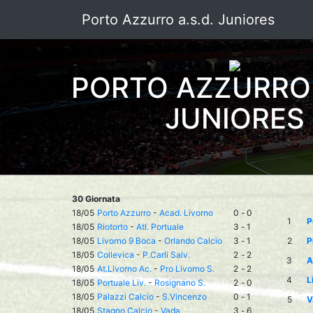
Porto Azzurro a.s.d. Juniores
PORTO AZZURRO 
JUNIORES
30 Giornata
18/05
Porto Azzurro
-
Acad. Livorno
0
-
0
1
P
18/05
Riotorto
-
Atl. Portuale
3
-
1
18/05
Livorno 9 Boca
-
Orlando Calcio
3
-
1
2
P
18/05
Collevica
-
P.Carli Salv.
2
-
2
3
A
18/05
At.Livorno Ac.
-
Pro Livorno S.
2
-
2
4
L
18/05
Portuale Liv.
-
Rosignano S.
2
-
0
18/05
Palazzi Calcio
-
S.Vincenzo
0
-
1
5
V
18/05
Stagno Calcio
-
Vada
3
-
6