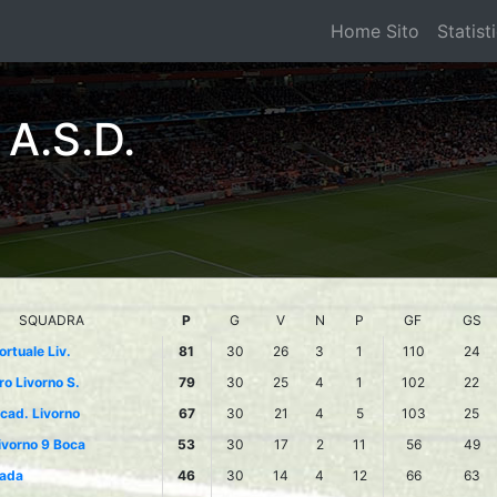
Home Sito
Statist
A.S.D.
SQUADRA
P
G
V
N
P
GF
GS
ortuale Liv.
81
30
26
3
1
110
24
ro Livorno S.
79
30
25
4
1
102
22
cad. Livorno
67
30
21
4
5
103
25
ivorno 9 Boca
53
30
17
2
11
56
49
ada
46
30
14
4
12
66
63