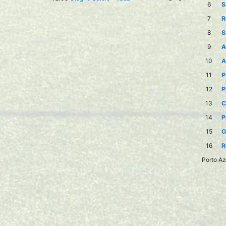
6
S
7
R
8
S
9
A
10
A
11
P
12
P
13
C
14
P
15
O
16
R
Porto Az