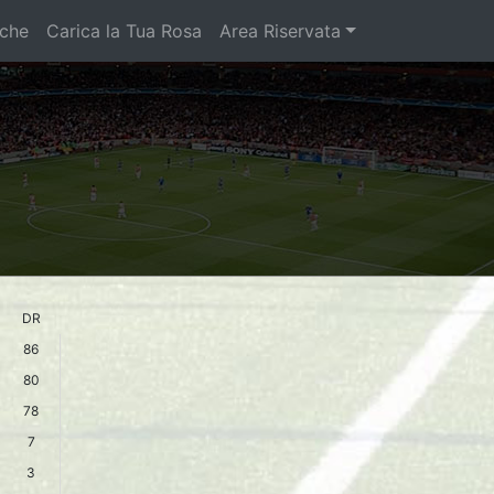
iche
Carica la Tua Rosa
Area Riservata
DR
86
80
78
7
3