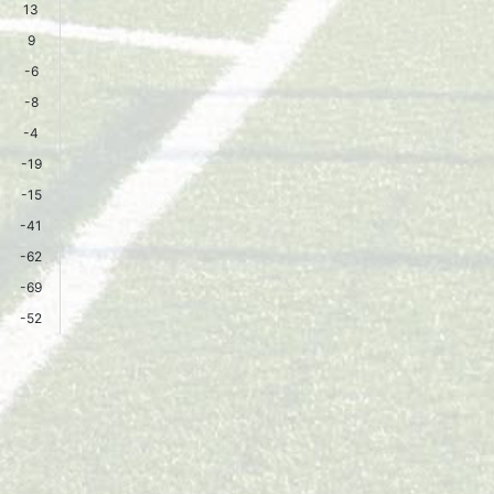
13
9
-6
-8
-4
-19
-15
-41
-62
-69
-52