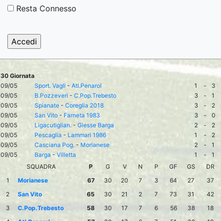
Resta Connesso
30 Giornata
09/05
Sport. Vagli
-
Atl.Penarol
1
-
3
09/05
B.Pozzeveri
-
C.Pop.Trebesto
3
-
1
09/05
Spianate
-
Coreglia 2018
3
-
2
09/05
San Vito
-
Farneta 1983
3
-
0
09/05
Ligacutiglian.
-
Giesse Barga
2
-
2
09/05
Pescaglia
-
Lammari 1986
1
-
2
09/05
Casciana Pog.
-
Morianese
2
-
1
09/05
Barga
-
Villetta
1
-
1
SQUADRA
P
G
V
N
P
GF
GS
DR
1
Morianese
67
30
20
7
3
64
27
37
2
San Vito
65
30
21
2
7
73
31
42
3
C.Pop.Trebesto
58
30
17
7
6
56
38
18