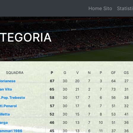
Home Sito
Statist
ATEGORIA
SQUADRA
P
G
V
N
P
GF
GS
orianese
67
30
20
7
3
64
27
an Vito
65
30
21
2
7
73
31
.Pop.Trebesto
58
30
17
7
6
56
38
tl.Penarol
57
30
17
6
7
51
32
illetta
52
30
15
7
8
53
41
arga
46
30
13
7
10
51
36
ammari 1986
45
30
13
6
11
37
36