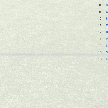
8
S
9
G
10
B
11
C
12
C
13
P
14
L
15
S
16
F