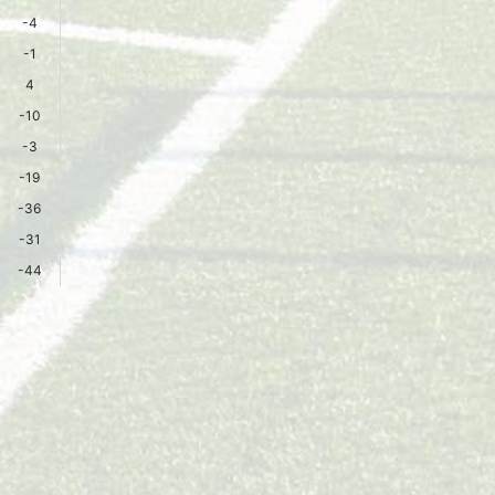
-4
-1
4
-10
-3
-19
-36
-31
-44