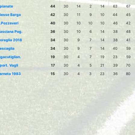
pianate
44
30
14
2
14
63
67
iesse Barga
42
30
11
9
10
44
45
.Pozzeveri
40
30
10
10
10
46
42
asciana Pog.
36
30
10
6
14
38
48
oreglia 2018
34
30
9
7
14
38
41
escaglia
34
30
9
7
14
40
59
igacutiglian.
19
30
4
7
19
23
59
port. Vagli
17
30
4
5
21
39
70
arneta 1983
15
30
4
3
23
36
80