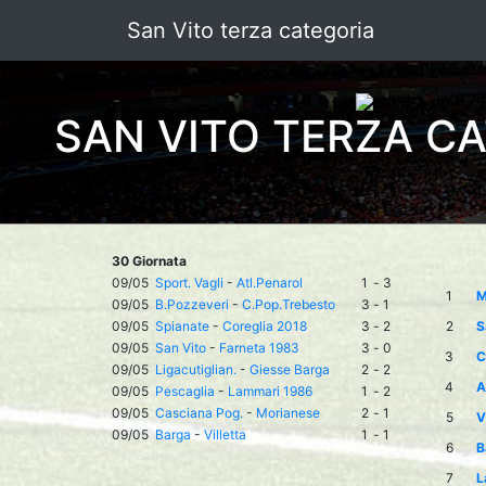
San Vito terza categoria
SAN VITO TERZA C
30 Giornata
09/05
Sport. Vagli
-
Atl.Penarol
1
-
3
1
M
09/05
B.Pozzeveri
-
C.Pop.Trebesto
3
-
1
09/05
Spianate
-
Coreglia 2018
3
-
2
2
S
09/05
San Vito
-
Farneta 1983
3
-
0
3
C
09/05
Ligacutiglian.
-
Giesse Barga
2
-
2
4
A
09/05
Pescaglia
-
Lammari 1986
1
-
2
09/05
Casciana Pog.
-
Morianese
2
-
1
5
V
09/05
Barga
-
Villetta
1
-
1
6
B
7
L