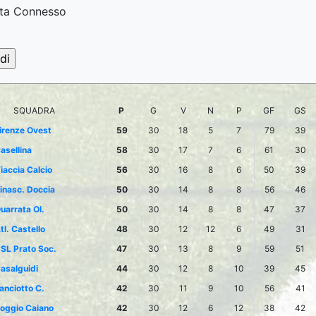
ta Connesso
SQUADRA
P
G
V
N
P
GF
GS
irenze Ovest
59
30
18
5
7
79
39
asellina
58
30
17
7
6
61
30
iaccia Calcio
56
30
16
8
6
50
39
inasc. Doccia
50
30
14
8
8
56
46
uarrata Ol.
50
30
14
8
8
47
37
tl. Castello
48
30
12
12
6
49
31
SL Prato Soc.
47
30
13
8
9
59
51
asalguidi
44
30
12
8
10
39
45
anciotto C.
42
30
11
9
10
56
41
oggio Caiano
42
30
12
6
12
38
42