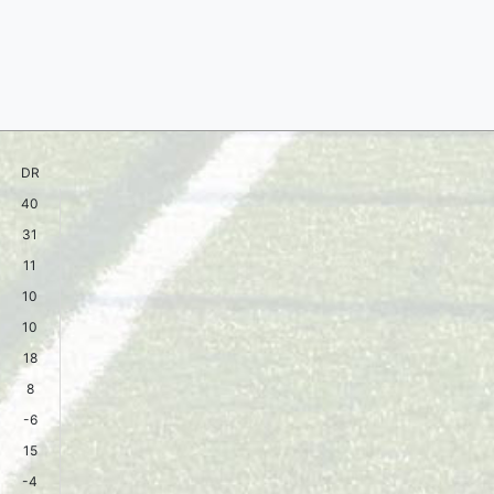
DR
40
31
11
10
10
18
8
-6
15
-4