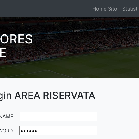
Home Sito
Statist
IORES
E
gin AREA RISERVATA
NAME
WORD