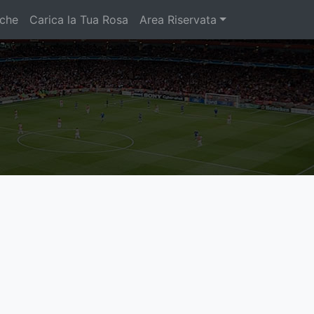
iche
Carica la Tua Rosa
Area Riservata