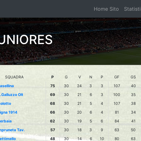
Home Sito
Statist
JUNIORES
SQUADRA
P
G
V
N
P
GF
GS
asellina
75
30
24
3
3
107
40
.Galluzzo Olt
69
30
21
6
3
100
35
solotto
68
30
21
5
4
107
38
igna 1914
66
30
20
6
4
81
34
erbaia
62
30
19
5
6
84
41
mpruneta Tav.
57
30
18
3
9
63
50
ettimello
48
30
14
6
10
80
63