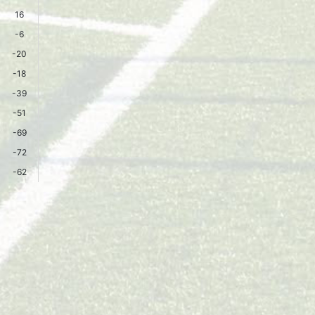
16
-6
-20
-18
-39
-51
-69
-72
-62