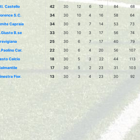
tl. Castello
42
30
12
6
12
84
68
lorence S.C.
34
30
10
4
16
58
64
imite Capraia
34
30
9
7
14
53
73
.Giusto B.se
33
30
10
3
17
56
74
revigiana
25
30
6
7
17
40
79
.Paolino Car.
22
30
6
4
20
56
107
esto Calcio
18
30
5
3
22
44
113
almantile
17
30
5
2
23
31
103
inestra Fior.
13
30
3
4
23
30
92