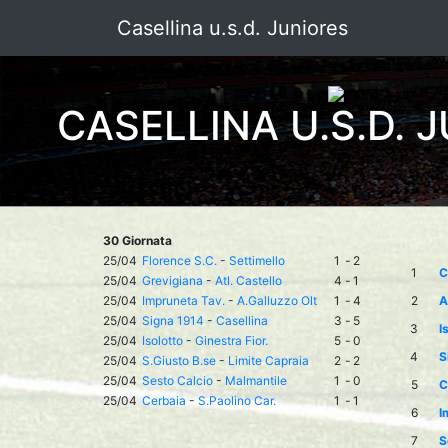
Casellina u.s.d. Juniores
CASELLINA U.S.D. 
30 Giornata
25/04
Florence S.C.
-
Settimello
1
-
2
1
C
25/04
Grevigiana
-
Atl. Castello
4
-
1
25/04
Impruneta Tav.
-
A.Galluzzo Olt
1
-
4
2
A
25/04
Signa 1914
-
Casellina
3
-
5
3
I
25/04
Isolotto
-
Ginestra Fior.
5
-
0
4
S
25/04
S.Giusto B.se
-
Limite Capraia
2
-
2
25/04
Sesto Calcio
-
Malmantile
1
-
0
5
C
25/04
Cerbaia
-
S.Paolino Car.
1
-
1
6
I
7
S