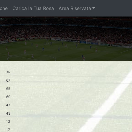
iche
Carica la Tua Rosa
Area Riservata
DR
67
65
69
47
43
13
17