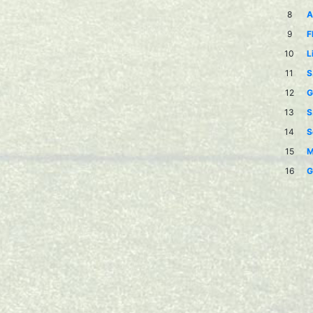
8
A
9
F
10
L
11
S
12
G
13
S
14
S
15
M
16
G