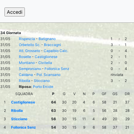
34 Giornata
31/05
Rispescia
-
Batignano
1
-
2
31/05
Orbetello Sc.
-
Braccagni
3
-
1
31/05
Atl. Grosseto
-
Capalbio Calc.
0
-
4
31/05
Roselle
-
Castiglionese
2
-
1
31/05
Montiano
-
Civitella
2
-
0
31/05
Semproniano
-
Follonica Senz
0
-
4
31/05
Caldana
-
Pol. Scansano
rinviata
31/05
Ribolla
-
Sticciano
3
-
2
31/05
Riposa:
Porto Ercole
SQUADRA
P
G
V
N
P
GF
GS
DR
1
Castiglionese
64
30
20
4
6
58
21
37
2
Ribolla
63
30
19
6
5
56
28
28
3
Sticciano
56
30
15
11
4
49
20
29
4
Follonica Senz
54
30
15
9
6
58
37
21