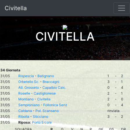
Civitella
CIVITELLA
34 Giornata
31/05
Rispescia
-
Batignano
1
-
2
31/05
Orbetello Sc.
-
Braccagni
3
-
1
31/05
Atl. Grosseto
-
Capalbio Calc.
0
-
4
31/05
Roselle
-
Castiglionese
2
-
1
31/05
Montiano
-
Civitella
2
-
0
31/05
Semproniano
-
Follonica Senz
0
-
4
31/05
Caldana
-
Pol. Scansano
rinviata
31/05
Ribolla
-
Sticciano
3
-
2
31/05
Riposa:
Porto Ercole
SQUADRA
P
G
V
N
P
GF
GS
DR