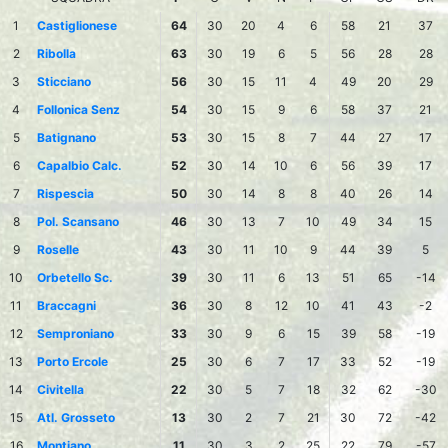
1
Castiglionese
64
30
20
4
6
58
21
37
2
Ribolla
63
30
19
6
5
56
28
28
3
Sticciano
56
30
15
11
4
49
20
29
4
Follonica Senz
54
30
15
9
6
58
37
21
5
Batignano
53
30
15
8
7
44
27
17
6
Capalbio Calc.
52
30
14
10
6
56
39
17
7
Rispescia
50
30
14
8
8
40
26
14
8
Pol. Scansano
46
30
13
7
10
49
34
15
9
Roselle
43
30
11
10
9
44
39
5
10
Orbetello Sc.
39
30
11
6
13
51
65
-14
11
Braccagni
36
30
8
12
10
41
43
-2
12
Semproniano
33
30
9
6
15
39
58
-19
13
Porto Ercole
25
30
6
7
17
33
52
-19
14
Civitella
22
30
5
7
18
32
62
-30
15
Atl. Grosseto
13
30
2
7
21
30
72
-42
16
Montiano
11
30
3
2
25
22
79
-57