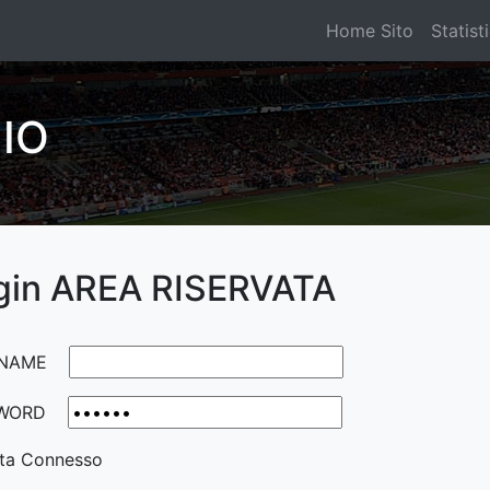
Home Sito
Statist
IO
gin AREA RISERVATA
NAME
WORD
ta Connesso