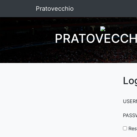
Pratovecchio
PRATOVECCH
Lo
USER
PASS
Res