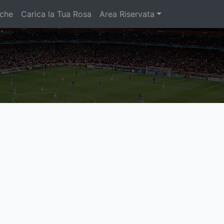
iche
Carica la Tua Rosa
Area Riservata