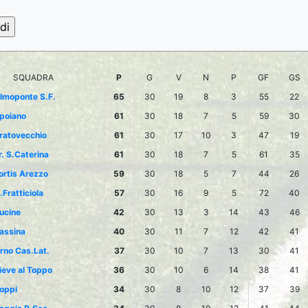
SQUADRA
P
G
V
N
P
GF
GS
lmoponte S.F.
65
30
19
8
3
55
22
poiano
61
30
18
7
5
59
30
ratovecchio
61
30
17
10
3
47
19
r. S.Caterina
61
30
18
7
5
61
35
ortis Arezzo
59
30
18
5
7
44
26
.Fratticiola
57
30
16
9
5
72
40
ucine
42
30
13
3
14
43
46
assina
40
30
11
7
12
42
41
rno Cas.Lat.
37
30
10
7
13
30
41
ieve al Toppo
36
30
10
6
14
38
41
oppi
34
30
8
10
12
37
39