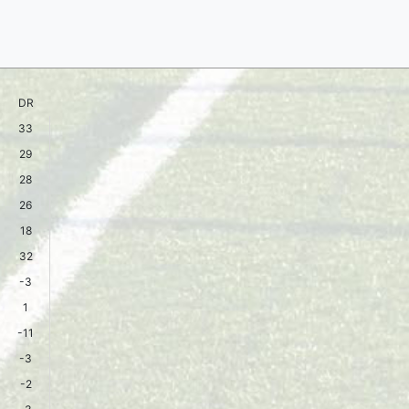
DR
33
29
28
26
18
32
-3
1
-11
-3
-2