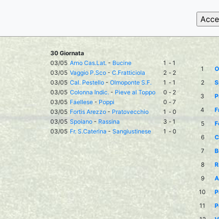
30 Giornata
03/05
Arno Cas.Lat.
-
Bucine
1
-
1
1
O
03/05
Vaggio P.Sco
-
C.Fratticiola
2
-
2
03/05
Cal. Pestello
-
Olmoponte S.F.
1
-
1
2
S
03/05
Colonna Indic.
-
Pieve al Toppo
0
-
2
3
P
03/05
Faellese
-
Poppi
0
-
7
4
F
03/05
Fortis Arezzo
-
Pratovecchio
1
-
0
03/05
Spoiano
-
Rassina
3
-
1
5
F
03/05
Fr. S.Caterina
-
Sangiustinese
1
-
0
6
C
7
B
8
R
9
A
10
P
11
P