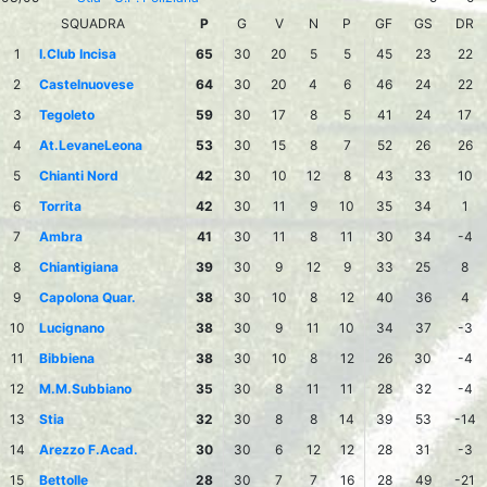
SQUADRA
P
G
V
N
P
GF
GS
DR
1
I.Club Incisa
65
30
20
5
5
45
23
22
2
Castelnuovese
64
30
20
4
6
46
24
22
3
Tegoleto
59
30
17
8
5
41
24
17
4
At.LevaneLeona
53
30
15
8
7
52
26
26
5
Chianti Nord
42
30
10
12
8
43
33
10
6
Torrita
42
30
11
9
10
35
34
1
7
Ambra
41
30
11
8
11
30
34
-4
8
Chiantigiana
39
30
9
12
9
33
25
8
9
Capolona Quar.
38
30
10
8
12
40
36
4
10
Lucignano
38
30
9
11
10
34
37
-3
11
Bibbiena
38
30
10
8
12
26
30
-4
12
M.M.Subbiano
35
30
8
11
11
28
32
-4
13
Stia
32
30
8
8
14
39
53
-14
14
Arezzo F.Acad.
30
30
6
12
12
28
31
-3
15
Bettolle
28
30
7
7
16
28
49
-21