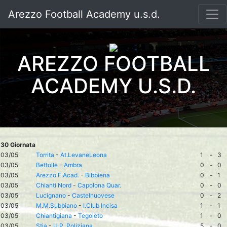
Arezzo Football Academy u.s.d.
AREZZO FOOTBALL
ACADEMY U.S.D.
30 Giornata
03/05
Torrita
-
At.LevaneLeona
1
-
3
03/05
Bettolle
-
Ambra
0
-
0
03/05
Arezzo F.Acad.
-
Bibbiena
0
-
1
03/05
Chianti Nord
-
Capolona Quar.
0
-
0
03/05
Lucignano
-
Castelnuovese
0
-
2
03/05
M.M.Subbiano
-
I.Club Incisa
1
-
1
03/05
Chiantigiana
-
Tegoleto
1
-
0
03/05
Stia
-
U.P. Poliziana
5
-
0