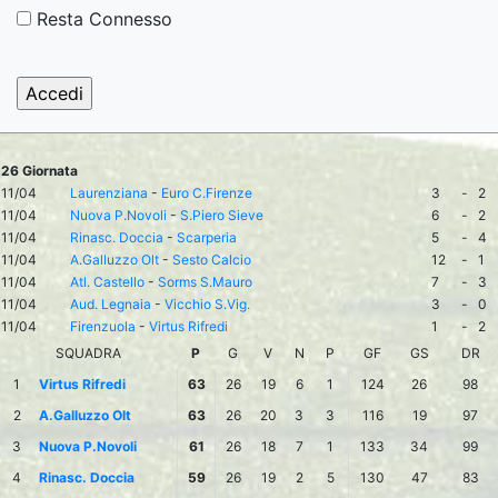
Resta Connesso
26 Giornata
11/04
Laurenziana
-
Euro C.Firenze
3
-
2
11/04
Nuova P.Novoli
-
S.Piero Sieve
6
-
2
11/04
Rinasc. Doccia
-
Scarperia
5
-
4
11/04
A.Galluzzo Olt
-
Sesto Calcio
12
-
1
11/04
Atl. Castello
-
Sorms S.Mauro
7
-
3
11/04
Aud. Legnaia
-
Vicchio S.Vig.
3
-
0
11/04
Firenzuola
-
Virtus Rifredi
1
-
2
SQUADRA
P
G
V
N
P
GF
GS
DR
1
Virtus Rifredi
63
26
19
6
1
124
26
98
2
A.Galluzzo Olt
63
26
20
3
3
116
19
97
3
Nuova P.Novoli
61
26
18
7
1
133
34
99
4
Rinasc. Doccia
59
26
19
2
5
130
47
83