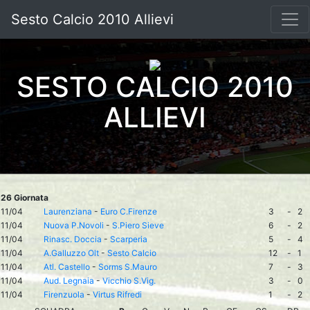
Sesto Calcio 2010 Allievi
SESTO CALCIO 2010
ALLIEVI
26 Giornata
11/04
Laurenziana
-
Euro C.Firenze
3
-
2
11/04
Nuova P.Novoli
-
S.Piero Sieve
6
-
2
11/04
Rinasc. Doccia
-
Scarperia
5
-
4
11/04
A.Galluzzo Olt
-
Sesto Calcio
12
-
1
11/04
Atl. Castello
-
Sorms S.Mauro
7
-
3
11/04
Aud. Legnaia
-
Vicchio S.Vig.
3
-
0
11/04
Firenzuola
-
Virtus Rifredi
1
-
2