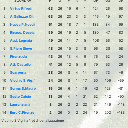
SQUADRA
P
G
V
N
P
GF
GS
DR
1
Virtus Rifredi
63
26
19
6
1
124
26
98
2
A.Galluzzo Olt
63
26
20
3
3
116
19
97
3
Nuova P.Novoli
61
26
18
7
1
133
34
99
4
Rinasc. Doccia
59
26
19
2
5
130
47
83
5
Aud. Legnaia
49
26
14
7
5
108
56
52
6
S.Piero Sieve
48
26
15
3
8
96
38
58
7
Firenzuola
43
26
13
4
9
76
52
24
8
Atl. Castello
41
26
12
5
9
79
53
26
9
Scarperia
28
26
8
4
14
67
73
-6
*
10
Vicchio S.Vig.
24
26
8
1
17
50
109
-59
11
Sorms S.Mauro
19
26
6
1
19
42
123
-81
12
Sesto Calcio
13
26
4
1
21
52
142
-90
13
Laurenziana
8
26
2
2
22
31
149
-118
14
Euro C.Firenze
2
26
0
2
24
19
202
-183
Vicchio S.Vig. ha 1 pt di penalizzazione