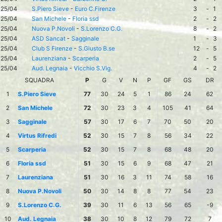
25/04
S.Piero Sieve
-
Euro C.Firenze
3
-
1
25/04
San Michele
-
Floria ssd
2
-
2
25/04
Nuova P.Novoli
-
S.Lorenzo C.G.
8
-
2
25/04
ASD Sancat
-
Sagginale
1
-
3
25/04
Club S Firenze
-
S.Giusto B.se
12
-
5
25/04
Laurenziana
-
Scarperia
2
-
5
25/04
Aud. Legnaia
-
Vicchio S.Vig.
4
-
2
SQUADRA
P
G
V
N
P
GF
GS
DR
1
S.Piero Sieve
77
30
24
5
1
86
24
62
2
San Michele
72
30
23
3
4
105
41
64
3
Sagginale
57
30
17
6
7
70
50
20
4
Virtus Rifredi
52
30
15
7
8
56
34
22
5
Scarperia
52
30
15
7
8
68
48
20
6
Floria ssd
51
30
15
6
9
68
47
21
7
Laurenziana
51
30
16
3
11
74
58
16
8
Nuova P.Novoli
50
30
14
8
8
77
54
23
9
S.Lorenzo C.G.
39
30
11
6
13
56
65
-9
10
Aud. Legnaia
38
30
10
8
12
79
72
7