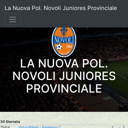
La Nuova Pol. Novoli Juniores Provinciale
LA NUOVA POL.
NOVOLI JUNIORES
PROVINCIALE
30 Giornata
25/04
Virtus Rifredi
-
Barberino C.
2
-
1