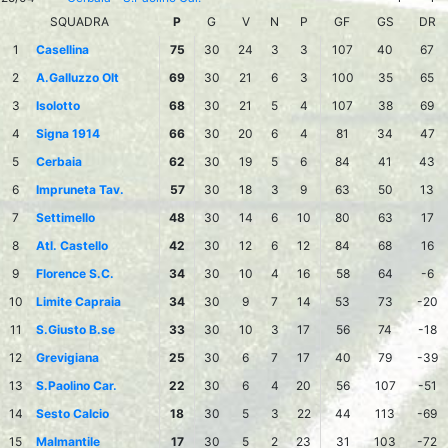
SQUADRA
P
G
V
N
P
GF
GS
DR
1
Casellina
75
30
24
3
3
107
40
67
2
A.Galluzzo Olt
69
30
21
6
3
100
35
65
3
Isolotto
68
30
21
5
4
107
38
69
4
Signa 1914
66
30
20
6
4
81
34
47
5
Cerbaia
62
30
19
5
6
84
41
43
6
Impruneta Tav.
57
30
18
3
9
63
50
13
7
Settimello
48
30
14
6
10
80
63
17
8
Atl. Castello
42
30
12
6
12
84
68
16
9
Florence S.C.
34
30
10
4
16
58
64
-6
10
Limite Capraia
34
30
9
7
14
53
73
-20
11
S.Giusto B.se
33
30
10
3
17
56
74
-18
12
Grevigiana
25
30
6
7
17
40
79
-39
13
S.Paolino Car.
22
30
6
4
20
56
107
-51
14
Sesto Calcio
18
30
5
3
22
44
113
-69
15
Malmantile
17
30
5
2
23
31
103
-72