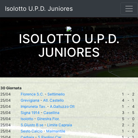
Isolotto U.P.D. Juniores
ISOLOTTO U.P.D.
JUNIORES
30 Giornata
25/04
Florence S.C.
-
Settimello
1
-
2
25/04
Grevigiana
-
Atl. Castello
4
-
1
25/04
Impruneta Tav.
-
A.Galluzzo Olt
1
-
4
25/04
Signa 1914
-
Casellina
3
-
5
25/04
Isolotto
-
Ginestra Fior.
5
-
0
25/04
S.Giusto B.se
-
Limite Capraia
2
-
2
25/04
Sesto Calcio
-
Malmantile
1
-
0
25/04
Cerbaia
-
S.Paolino Car.
1
-
1