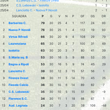
25/04
S.Lorenzo C.G.
-
Firenze Ovest
3
-
1
25/04
C.S. Lebowski
-
Isolotto
1
-
2
25/04
Lanciotto C.
-
Nuova P.Novoli
2
-
1
SQUADRA
P
G
V
N
P
GF
GS
DR
1
Barberino C.
79
30
25
4
1
117
24
93
2
Nuova P.Novoli
76
30
25
1
4
112
19
93
3
Virtus Rifredi
66
30
20
6
4
108
29
79
4
Laurenziana
65
30
21
2
7
100
31
69
5
Isolotto
63
30
20
3
7
80
41
39
6
S.Maria sq. B
53
30
16
5
9
88
53
35
7
Bagno a Ripoli
53
30
16
5
9
74
45
29
8
Lanciotto C.
39
30
12
3
15
57
56
1
9
Firenze Ovest
38
30
11
5
14
70
45
25
10
Fiesole Calcio
36
30
10
6
14
89
82
7
11
C.S. Lebowski
35
30
10
5
15
51
60
-9
12
Florence S.C.
34
30
11
1
18
68
67
1
13
Aud. Legnaia
24
30
7
3
20
38
106
-68