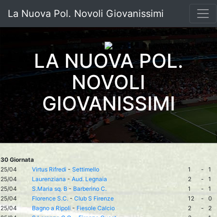
La Nuova Pol. Novoli Giovanissimi
LA NUOVA POL.
NOVOLI
GIOVANISSIMI
30 Giornata
25/04
Virtus Rifredi
-
Settimello
1
-
1
25/04
Laurenziana
-
Aud. Legnaia
2
-
1
25/04
S.Maria sq. B
-
Barberino C.
1
-
1
25/04
Florence S.C.
-
Club S Firenze
12
-
0
25/04
Bagno a Ripoli
-
Fiesole Calcio
2
-
2