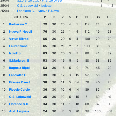
25/04
S.Lorenzo C.G.
-
Firenze Ovest
3
-
1
25/04
C.S. Lebowski
-
Isolotto
1
-
2
25/04
Lanciotto C.
-
Nuova P.Novoli
2
-
1
SQUADRA
P
G
V
N
P
GF
GS
DR
1
Barberino C.
79
30
25
4
1
117
24
93
2
Nuova P.Novoli
76
30
25
1
4
112
19
93
3
Virtus Rifredi
66
30
20
6
4
108
29
79
4
Laurenziana
65
30
21
2
7
100
31
69
5
Isolotto
63
30
20
3
7
80
41
39
6
S.Maria sq. B
53
30
16
5
9
88
53
35
7
Bagno a Ripoli
53
30
16
5
9
74
45
29
8
Lanciotto C.
39
30
12
3
15
57
56
1
9
Firenze Ovest
38
30
11
5
14
70
45
25
10
Fiesole Calcio
36
30
10
6
14
89
82
7
11
C.S. Lebowski
35
30
10
5
15
51
60
-9
12
Florence S.C.
34
30
11
1
18
68
67
1
13
Aud. Legnaia
24
30
7
3
20
38
106
-68