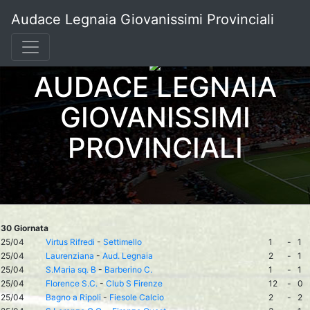
Audace Legnaia Giovanissimi Provinciali
AUDACE LEGNAIA
GIOVANISSIMI
PROVINCIALI
30 Giornata
25/04
Virtus Rifredi
-
Settimello
1
-
1
25/04
Laurenziana
-
Aud. Legnaia
2
-
1
25/04
S.Maria sq. B
-
Barberino C.
1
-
1
25/04
Florence S.C.
-
Club S Firenze
12
-
0
25/04
Bagno a Ripoli
-
Fiesole Calcio
2
-
2