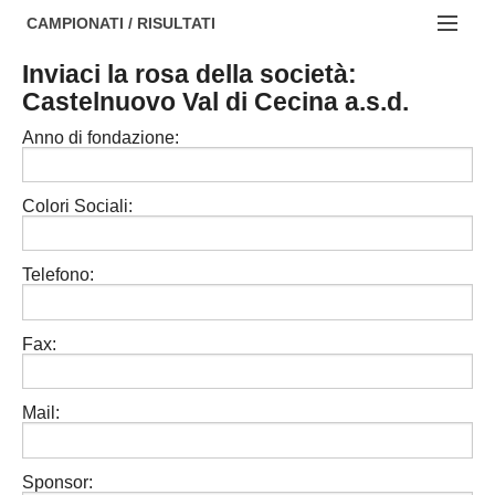
AREZZO
NOTIZIE:
CAMPIONATI / RISULTATI
FIRENZE
Societa' professionistiche
Inviaci la rosa della società:
Campionati :
Castelnuovo Val di Cecina a.s.d.
GROSSETO
Le iniziative di TOSCANA GOL
NAZIONALI
Anno di fondazione:
LIVORNO
Beach soccer
REGIONALI
LUCCA
Rappresentative regionali e provinciali
Colori Sociali:
MASSA CARRARA
FIGC Toscana
Telefono:
PISA
Calcio femminile
PISTOIA
Calcio a 5
Fax:
PRATO
Societa' piu'
Mail:
SIENA
Amatori AICS Lucca
Carica la tua Rosa
Sponsor: