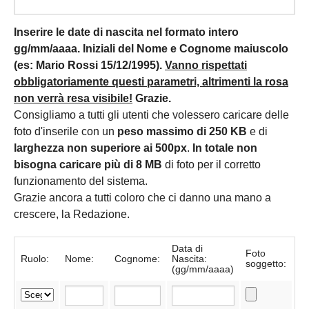
Inserire le date di nascita nel formato intero
gg/mm/aaaa. Iniziali del Nome e Cognome maiuscolo
(es: Mario Rossi 15/12/1995).
Vanno rispettati
obbligatoriamente questi parametri, altrimenti la rosa
non verrà resa visibile!
Grazie.
Consigliamo a tutti gli utenti che volessero caricare delle
foto d'inserile con un
peso massimo di 250 KB
e di
larghezza non superiore ai 500px
.
In totale non
bisogna caricare più di 8 MB
di foto per il corretto
funzionamento del sistema.
Grazie ancora a tutti coloro che ci danno una mano a
crescere, la Redazione.
Data di
Foto
Ruolo:
Nome:
Cognome:
Nascita:
soggetto:
(gg/mm/aaaa)