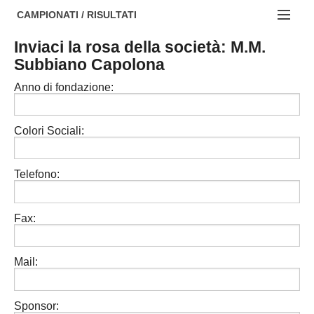
AREZZO
NOTIZIE:
CAMPIONATI / RISULTATI
FIRENZE
Societa' professionistiche
Inviaci la rosa della società: M.M.
Campionati :
Subbiano Capolona
GROSSETO
Le iniziative di TOSCANA GOL
NAZIONALI
Anno di fondazione:
LIVORNO
Beach soccer
REGIONALI
LUCCA
Rappresentative regionali e provinciali
Colori Sociali:
MASSA CARRARA
FIGC Toscana
Telefono:
PISA
Calcio femminile
PISTOIA
Calcio a 5
Fax:
PRATO
Societa' piu'
Mail:
SIENA
Amatori AICS Lucca
Carica la tua Rosa
Sponsor: