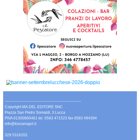
-------------------------------------------------------------
Copyright MA.DEL EDITORE SNC
Piazza San Pietro Somaldi, 3 Lucca
PIVA 01300800461 tel. 0583 471523 fax 0583 494394
info@toscanagol.it
329 5316202