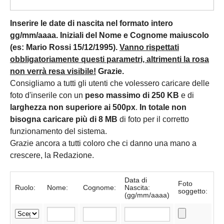
Inserire le date di nascita nel formato intero
gg/mm/aaaa. Iniziali del Nome e Cognome maiuscolo
(es: Mario Rossi 15/12/1995).
Vanno rispettati
obbligatoriamente questi parametri, altrimenti la rosa
non verrà resa visibile!
Grazie.
Consigliamo a tutti gli utenti che volessero caricare delle
foto d'inserile con un
peso massimo di 250 KB
e di
larghezza non superiore ai 500px
.
In totale non
bisogna caricare più di 8 MB
di foto per il corretto
funzionamento del sistema.
Grazie ancora a tutti coloro che ci danno una mano a
crescere, la Redazione.
Data di
Foto
Ruolo:
Nome:
Cognome:
Nascita:
soggetto:
(gg/mm/aaaa)