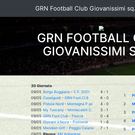
GRN Football Club Giovanissimi sq
GRN FOOTBALL
GIOVANISSIMI S
30 Giornata
09/05
Borgo Buggiano
-
C.F. 2001
4
-
1
1
P
09/05
Casalguidi
-
GRN Foot.Cl.B
6
-
0
09/05
Pistoia Nord
-
Montagna P.se
4
-
0
2
M
09/05
My Tuscany
-
Montecatini C.
3
-
1
3
P
09/05
GRN Foot.Club
-
Pescia
0
-
4
4
M
09/05
Giovani V.Nova
-
Pistoiese
1
-
6
09/05
Meridien Grif.
-
Poggio Caiano
7
-
1
5
P
09/05
Riposa:
AM Aglianese