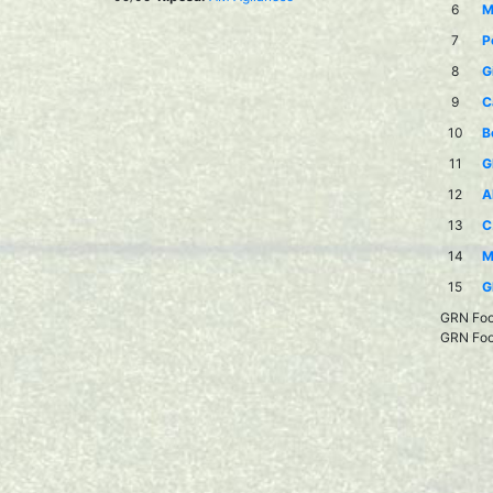
6
M
7
P
8
G
9
C
10
B
11
G
12
A
13
C
14
M
15
G
GRN Foot
GRN Foot