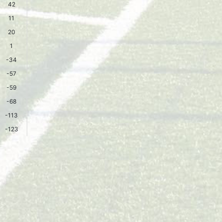
42
11
20
1
-34
-57
-59
-68
-113
-123