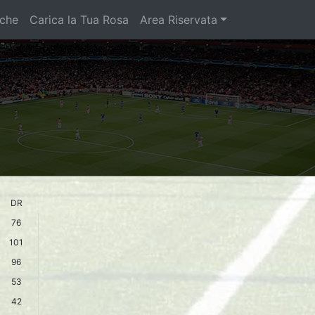
iche
Carica la Tua Rosa
Area Riservata
DR
76
101
96
53
42