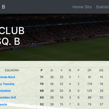
. B
Home Sito
Statist
 CLUB
Q. B
SQUADRA
P
G
V
N
P
GF
GS
istoia Nord
71
28
22
5
1
91
15
y Tuscany
70
28
22
4
2
119
18
istoiese
68
28
20
8
0
125
29
eridien Grif.
60
28
19
3
6
88
35
escia
52
28
15
7
6
79
37