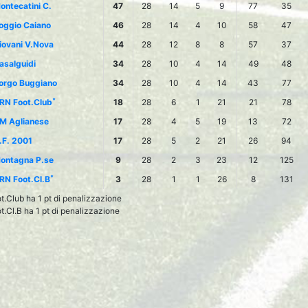
ontecatini C.
47
28
14
5
9
77
35
oggio Caiano
46
28
14
4
10
58
47
iovani V.Nova
44
28
12
8
8
57
37
asalguidi
34
28
10
4
14
49
48
orgo Buggiano
34
28
10
4
14
43
77
*
RN Foot.Club
18
28
6
1
21
21
78
M Aglianese
17
28
4
5
19
13
72
.F. 2001
17
28
5
2
21
26
94
ontagna P.se
9
28
2
3
23
12
125
*
RN Foot.Cl.B
3
28
1
1
26
8
131
.Club ha 1 pt di penalizzazione
.Cl.B ha 1 pt di penalizzazione