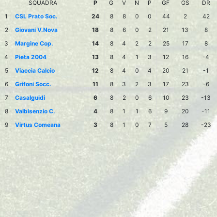
SQUADRA
P
G
V
N
P
GF
GS
DR
1
CSL Prato Soc.
24
8
8
0
0
44
2
42
2
Giovani V.Nova
18
8
6
0
2
21
13
8
3
Margine Cop.
14
8
4
2
2
25
17
8
4
Pieta 2004
13
8
4
1
3
12
16
-4
5
Viaccia Calcio
12
8
4
0
4
20
21
-1
6
Grifoni Socc.
11
8
3
2
3
17
23
-6
7
Casalguidi
6
8
2
0
6
10
23
-13
8
Valbisenzio C.
4
8
1
1
6
9
20
-11
9
Virtus Comeana
3
8
1
0
7
5
28
-23