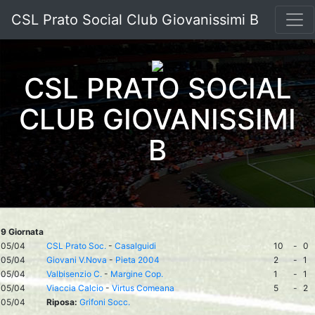
CSL Prato Social Club Giovanissimi B
CSL PRATO SOCIAL
CLUB GIOVANISSIMI
B
9 Giornata
05/04
CSL Prato Soc.
-
Casalguidi
10
-
0
05/04
Giovani V.Nova
-
Pieta 2004
2
-
1
05/04
Valbisenzio C.
-
Margine Cop.
1
-
1
05/04
Viaccia Calcio
-
Virtus Comeana
5
-
2
05/04
Riposa:
Grifoni Socc.