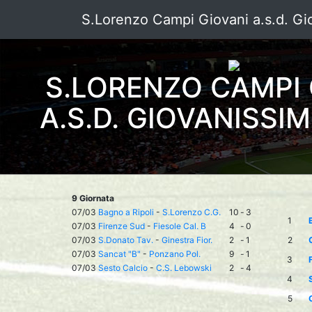
S.Lorenzo Campi Giovani a.s.d. Gi
S.LORENZO CAMPI 
A.S.D. GIOVANISSIM
9 Giornata
07/03
Bagno a Ripoli
-
S.Lorenzo C.G.
10
-
3
1
07/03
Firenze Sud
-
Fiesole Cal. B
4
-
0
07/03
S.Donato Tav.
-
Ginestra Fior.
2
-
1
2
07/03
Sancat "B"
-
Ponzano Pol.
9
-
1
3
07/03
Sesto Calcio
-
C.S. Lebowski
2
-
4
4
5