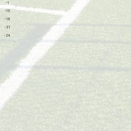
-1
-15
-18
-31
-24