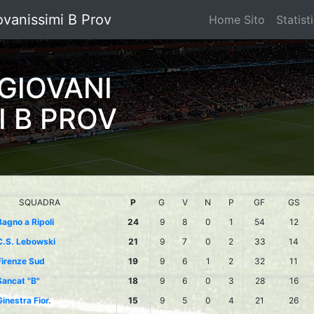
ovanissimi B Prov
Home Sito
Statist
GIOVANI
I B PROV
SQUADRA
P
G
V
N
P
GF
GS
Bagno a Ripoli
24
9
8
0
1
54
12
C.S. Lebowski
21
9
7
0
2
33
14
Firenze Sud
19
9
6
1
2
32
11
Sancat "B"
18
9
6
0
3
28
16
Ginestra Fior.
15
9
5
0
4
21
26