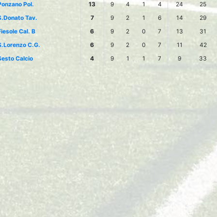
Ponzano Pol.
13
9
4
1
4
24
25
S.Donato Tav.
7
9
2
1
6
14
29
Fiesole Cal. B
6
9
2
0
7
13
31
S.Lorenzo C.G.
6
9
2
0
7
11
42
Sesto Calcio
4
9
1
1
7
9
33