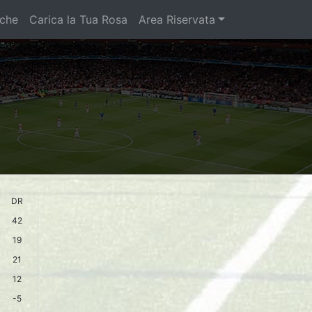
iche
Carica la Tua Rosa
Area Riservata
DR
42
19
21
12
-5