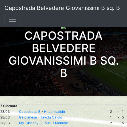
Capostrada Belvedere Giovanissimi B sq. B
CAPOSTRADA
BELVEDERE
GIOVANISSIMI B SQ.
B
7 Giornata
28/03
Capostrada B
-
Hitachicalcio
2
-
1
28/03
Galcianese
-
Tavola Calcio
1
-
5
28/03
My Tuscany B
-
Virtus Montale
2
-
5