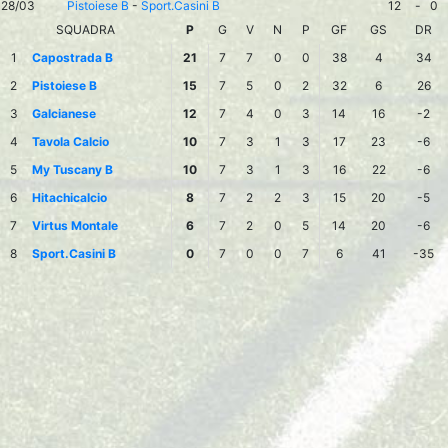
28/03
Pistoiese B
-
Sport.Casini B
12
-
0
SQUADRA
P
G
V
N
P
GF
GS
DR
1
Capostrada B
21
7
7
0
0
38
4
34
2
Pistoiese B
15
7
5
0
2
32
6
26
3
Galcianese
12
7
4
0
3
14
16
-2
4
Tavola Calcio
10
7
3
1
3
17
23
-6
5
My Tuscany B
10
7
3
1
3
16
22
-6
6
Hitachicalcio
8
7
2
2
3
15
20
-5
7
Virtus Montale
6
7
2
0
5
14
20
-6
8
Sport.Casini B
0
7
0
0
7
6
41
-35