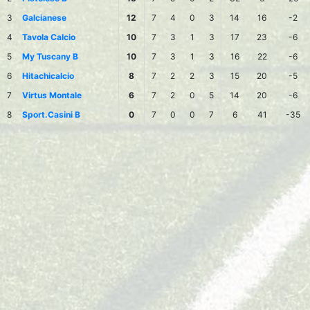
3
Galcianese
12
7
4
0
3
14
16
-2
4
Tavola Calcio
10
7
3
1
3
17
23
-6
5
My Tuscany B
10
7
3
1
3
16
22
-6
6
Hitachicalcio
8
7
2
2
3
15
20
-5
7
Virtus Montale
6
7
2
0
5
14
20
-6
8
Sport.Casini B
0
7
0
0
7
6
41
-35