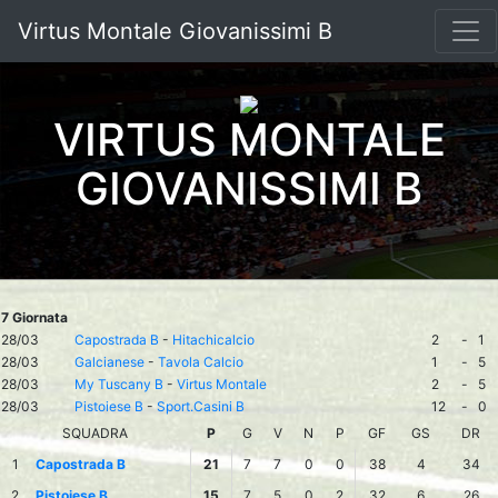
Virtus Montale Giovanissimi B
VIRTUS MONTALE
GIOVANISSIMI B
7 Giornata
28/03
Capostrada B
-
Hitachicalcio
2
-
1
28/03
Galcianese
-
Tavola Calcio
1
-
5
28/03
My Tuscany B
-
Virtus Montale
2
-
5
28/03
Pistoiese B
-
Sport.Casini B
12
-
0
SQUADRA
P
G
V
N
P
GF
GS
DR
1
Capostrada B
21
7
7
0
0
38
4
34
2
Pistoiese B
15
7
5
0
2
32
6
26