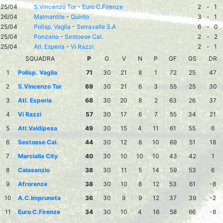
25/04
S.Vincenzo Tor
-
Euro C.Firenze
2
-
1
26/04
Malmantile
-
Quinto
3
-
1
25/04
Polisp. Vaglia
-
Serravalle S.A
6
-
0
25/04
Ponzano
-
Sestoese Cal.
2
-
2
25/04
Atl. Esperia
-
Vi Razzi
2
-
1
SQUADRA
P
G
V
N
P
GF
GS
DR
1
Polisp. Vaglia
71
30
21
8
1
72
25
47
2
S.Vincenzo Tor
69
30
21
6
3
55
25
30
3
Atl. Esperia
68
30
20
8
2
63
26
37
4
Vi Razzi
57
30
17
6
7
55
34
21
5
Atl.Valdipesa
49
30
15
4
11
61
55
6
6
Sestoese Cal.
44
30
12
8
10
69
51
18
7
Marcialla City
40
30
10
10
10
43
42
1
8
Calasanzio
38
30
11
5
14
59
53
6
9
Afrorenze
38
30
10
8
12
53
61
-8
10
A.C.Impruneta
36
30
9
9
12
37
39
-2
11
Euro C.Firenze
34
30
10
4
16
58
66
-8