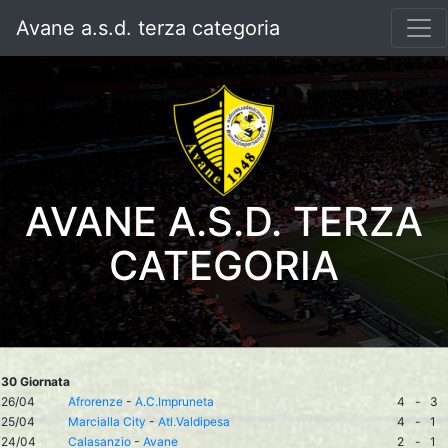
Avane a.s.d. terza categoria
AVANE A.S.D. TERZA
CATEGORIA
30 Giornata
26/04
Afrorenze
-
A.C.Impruneta
4
-
3
25/04
Marcialla City
-
Atl.Valdipesa
4
-
1
24/04
Calasanzio
-
Avane
2
-
1