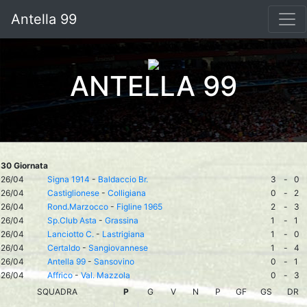
Antella 99
ANTELLA 99
30 Giornata
26/04
Signa 1914
-
Baldaccio Br.
3
-
0
26/04
Castiglionese
-
Colligiana
0
-
2
26/04
Rond.Marzocco
-
Figline 1965
2
-
3
26/04
Sp.Club Asta
-
Grassina
1
-
1
26/04
Lanciotto C.
-
Lastrigiana
1
-
0
26/04
Certaldo
-
Sangiovannese
1
-
4
26/04
Antella 99
-
Sansovino
0
-
1
26/04
Affrico
-
Val. Mazzola
0
-
3
SQUADRA
P
G
V
N
P
GF
GS
DR