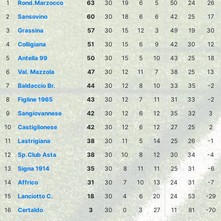
1
Rond.Marzocco
63
30
19
6
5
50
24
26
2
Sansovino
60
30
18
6
6
42
25
17
3
Grassina
57
30
15
12
3
49
19
30
4
Colligiana
51
30
15
6
9
42
30
12
5
Antella 99
50
30
15
5
10
43
25
18
6
Val. Mazzola
47
30
12
11
7
38
25
13
7
Baldaccio Br.
44
30
12
8
10
33
35
-2
8
Figline 1965
43
30
12
7
11
31
33
-2
9
Sangiovannese
42
30
12
6
12
35
32
3
10
Castiglionese
42
30
12
6
12
27
25
2
11
Lastrigiana
38
30
11
5
14
25
26
-1
12
Sp.Club Asta
38
30
10
8
12
30
34
-4
13
Signa 1914
35
30
8
11
11
25
31
-6
14
Affrico
31
30
7
10
13
24
31
-7
15
Lanciotto C.
18
30
4
6
20
24
53
-29
16
Certaldo
3
30
0
3
27
11
81
-70