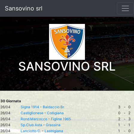
Sansovino srl
SANSOVINO SRL
30 Giornata
26/04
Signa 1914
-
Baldaccio Br.
3
-
0
26/04
Castiglionese
-
Colligiana
0
-
2
26/04
Rond.Marzocco
-
Figline 1965
2
-
3
26/04
Sp.Club Asta
-
Grassina
1
-
1
26/04
Lanciotto C.
-
Lastrigiana
1
-
0