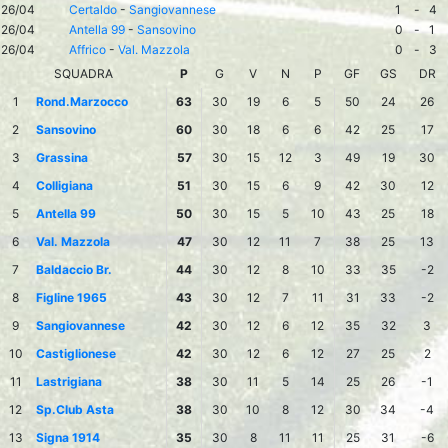
26/04
Certaldo
-
Sangiovannese
1
-
4
26/04
Antella 99
-
Sansovino
0
-
1
26/04
Affrico
-
Val. Mazzola
0
-
3
SQUADRA
P
G
V
N
P
GF
GS
DR
1
Rond.Marzocco
63
30
19
6
5
50
24
26
2
Sansovino
60
30
18
6
6
42
25
17
3
Grassina
57
30
15
12
3
49
19
30
4
Colligiana
51
30
15
6
9
42
30
12
5
Antella 99
50
30
15
5
10
43
25
18
6
Val. Mazzola
47
30
12
11
7
38
25
13
7
Baldaccio Br.
44
30
12
8
10
33
35
-2
8
Figline 1965
43
30
12
7
11
31
33
-2
9
Sangiovannese
42
30
12
6
12
35
32
3
10
Castiglionese
42
30
12
6
12
27
25
2
11
Lastrigiana
38
30
11
5
14
25
26
-1
12
Sp.Club Asta
38
30
10
8
12
30
34
-4
13
Signa 1914
35
30
8
11
11
25
31
-6